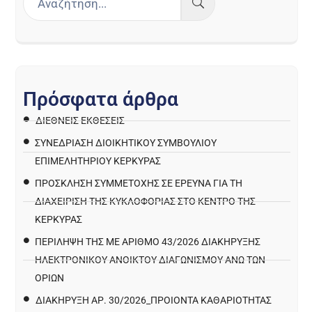
Π
ρ
ό
σ
φ
α
τ
α
ά
ρ
θ
ρ
α
ΔΙΕΘΝΕΙΣ ΕΚΘΕΣΕΙΣ
ΣΥΝΕΔΡΙΑΣΗ ΔΙΟΙΚΗΤΙΚΟΥ ΣΥΜΒΟΥΛΙΟΥ
ΕΠΙΜΕΛΗΤΗΡΙΟΥ ΚΕΡΚΥΡΑΣ
ΠΡΌΣΚΛΗΣΗ ΣΥΜΜΕΤΟΧΉΣ ΣΕ ΈΡΕΥΝΑ ΓΙΑ ΤΗ
ΔΙΑΧΕΊΡΙΣΗ ΤΗΣ ΚΥΚΛΟΦΟΡΊΑΣ ΣΤΟ ΚΈΝΤΡΟ ΤΗΣ
ΚΈΡΚΥΡΑΣ
ΠΕΡΙΛΗΨΗ ΤΗΣ ΜΕ ΑΡΙΘΜΟ 43/2026 ΔΙΑΚΗΡΥΞΗΣ
ΗΛΕΚΤΡΟΝΙΚΟΥ ΑΝΟΙΚΤΟΥ ΔΙΑΓΩΝΙΣΜΟΥ ΑΝΩ ΤΩΝ
ΟΡΙΩΝ
ΔΙΑΚΉΡΥΞΗ ΑΡ. 30/2026_ΠΡΟΙΌΝΤΑ ΚΑΘΑΡΙΌΤΗΤΑΣ