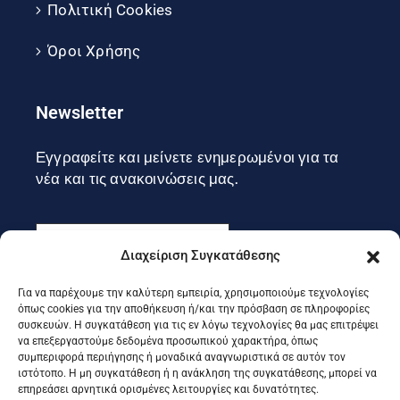
Πολιτική Cookies
Όροι Χρήσης
Newsletter
Εγγραφείτε και μείνετε ενημερωμένοι για τα
νέα και τις ανακοινώσεις μας.
Διαχείριση Συγκατάθεσης
Για να παρέχουμε την καλύτερη εμπειρία, χρησιμοποιούμε τεχνολογίες
Εγγραφή
όπως cookies για την αποθήκευση ή/και την πρόσβαση σε πληροφορίες
συσκευών. Η συγκατάθεση για τις εν λόγω τεχνολογίες θα μας επιτρέψει
να επεξεργαστούμε δεδομένα προσωπικού χαρακτήρα, όπως
συμπεριφορά περιήγησης ή μοναδικά αναγνωριστικά σε αυτόν τον
Ακολουθήστε μας στα social
ιστότοπο. Η μη συγκατάθεση ή η ανάκληση της συγκατάθεσης, μπορεί να
επηρεάσει αρνητικά ορισμένες λειτουργίες και δυνατότητες.