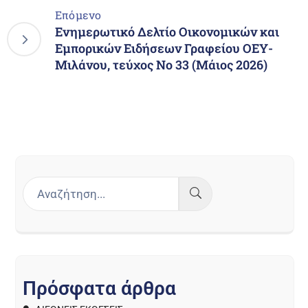
Επόμενο
Ενημερωτικό Δελτίο Οικονομικών και
Εμπορικών Ειδήσεων Γραφείου ΟΕΥ-
Μιλάνου, τεύχος Νο 33 (Μάιος 2026)
Π
ρ
ό
σ
φ
α
τ
α
ά
ρ
θ
ρ
α