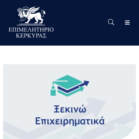
Το
Eπιμελητήριο
Δράσεις
Επιμελητηρίου
Νέα
Υπηρεσίες
Ειδική
Πληροφόρηση
Χρήσιμες
Συνδέσεις