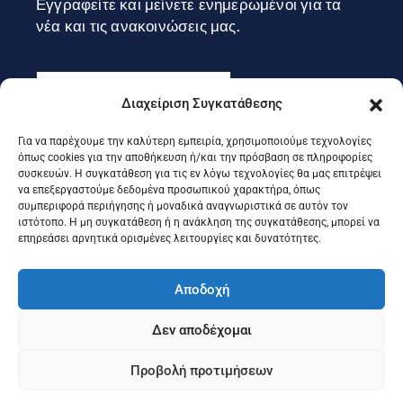
Εγγραφείτε και μείνετε ενημερωμένοι για τα
νέα και τις ανακοινώσεις μας.
Διαχείριση Συγκατάθεσης
Για να παρέχουμε την καλύτερη εμπειρία, χρησιμοποιούμε τεχνολογίες
Εγγραφή
όπως cookies για την αποθήκευση ή/και την πρόσβαση σε πληροφορίες
συσκευών. Η συγκατάθεση για τις εν λόγω τεχνολογίες θα μας επιτρέψει
να επεξεργαστούμε δεδομένα προσωπικού χαρακτήρα, όπως
συμπεριφορά περιήγησης ή μοναδικά αναγνωριστικά σε αυτόν τον
Ακολουθήστε μας στα social
ιστότοπο. Η μη συγκατάθεση ή η ανάκληση της συγκατάθεσης, μπορεί να
επηρεάσει αρνητικά ορισμένες λειτουργίες και δυνατότητες.
Αποδοχή
Δεν αποδέχομαι
Προβολή προτιμήσεων
©2025 Portal Επιμελητηρίου Κέρκυρας, Designed & Developed
by
Knowledge A.E.