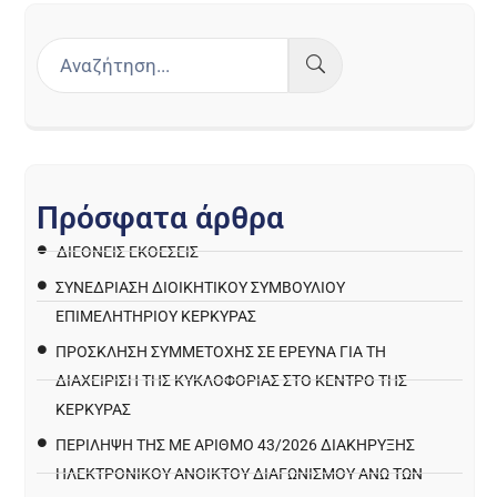
Π
ρ
ό
σ
φ
α
τ
α
ά
ρ
θ
ρ
α
ΔΙΕΘΝΕΙΣ ΕΚΘΕΣΕΙΣ
ΣΥΝΕΔΡΙΑΣΗ ΔΙΟΙΚΗΤΙΚΟΥ ΣΥΜΒΟΥΛΙΟΥ
ΕΠΙΜΕΛΗΤΗΡΙΟΥ ΚΕΡΚΥΡΑΣ
ΠΡΌΣΚΛΗΣΗ ΣΥΜΜΕΤΟΧΉΣ ΣΕ ΈΡΕΥΝΑ ΓΙΑ ΤΗ
ΔΙΑΧΕΊΡΙΣΗ ΤΗΣ ΚΥΚΛΟΦΟΡΊΑΣ ΣΤΟ ΚΈΝΤΡΟ ΤΗΣ
ΚΈΡΚΥΡΑΣ
ΠΕΡΙΛΗΨΗ ΤΗΣ ΜΕ ΑΡΙΘΜΟ 43/2026 ΔΙΑΚΗΡΥΞΗΣ
ΗΛΕΚΤΡΟΝΙΚΟΥ ΑΝΟΙΚΤΟΥ ΔΙΑΓΩΝΙΣΜΟΥ ΑΝΩ ΤΩΝ