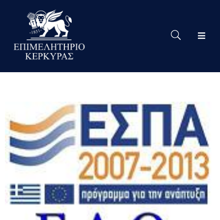
Το
Eπιμελητήριο
Δράσεις
Επιμελητηρίου
Νέα
Υπηρεσίες
Ειδική
Πληροφόρηση
Χρήσιμες
Συνδέσεις