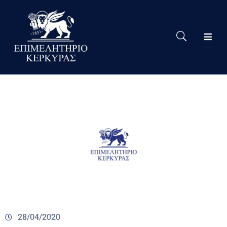
Το
Eπιμελητήριο
Δράσεις
Επιμελητηρίου
Νέα
Υπηρεσίες
Ειδική
Πληροφόρηση
Χρήσιμες
Συνδέσεις
28/04/2020