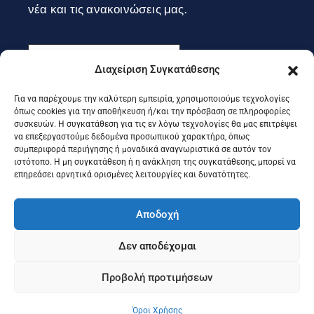
νέα και τις ανακοινώσεις μας.
Διαχείριση Συγκατάθεσης
Για να παρέχουμε την καλύτερη εμπειρία, χρησιμοποιούμε τεχνολογίες
Εγγραφή
όπως cookies για την αποθήκευση ή/και την πρόσβαση σε πληροφορίες
συσκευών. Η συγκατάθεση για τις εν λόγω τεχνολογίες θα μας επιτρέψει
να επεξεργαστούμε δεδομένα προσωπικού χαρακτήρα, όπως
συμπεριφορά περιήγησης ή μοναδικά αναγνωριστικά σε αυτόν τον
Ακολουθήστε μας στα social
ιστότοπο. Η μη συγκατάθεση ή η ανάκληση της συγκατάθεσης, μπορεί να
επηρεάσει αρνητικά ορισμένες λειτουργίες και δυνατότητες.
Αποδοχή
Δεν αποδέχομαι
Προβολή προτιμήσεων
©2025 Portal Επιμελητηρίου Κέρκυρας, Designed & Developed
by
Knowledge A.E.
Όροι Χρήσης