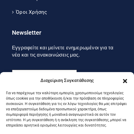
Όροι Χρήσης
Newsletter
Εγγραφείτε και μείνετε ενημερωμένοι για τα
νέα και τις ανακοινώσεις μας.
Διαχείριση Συγκατάθεσης
Για να παρέχουμε την καλύτερη εμπειρία, χρησιμοποιούμε τεχνολογίες
Εγγραφή
όπως cookies για την αποθήκευση ή/και την πρόσβαση σε πληροφορίες
συσκευών. Η συγκατάθεση για τις εν λόγω τεχνολογίες θα μας επιτρέψει
να επεξεργαστούμε δεδομένα προσωπικού χαρακτήρα, όπως
συμπεριφορά περιήγησης ή μοναδικά αναγνωριστικά σε αυτόν τον
Ακολουθήστε μας στα social
ιστότοπο. Η μη συγκατάθεση ή η ανάκληση της συγκατάθεσης, μπορεί να
επηρεάσει αρνητικά ορισμένες λειτουργίες και δυνατότητες.