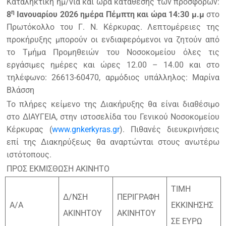
Καταληκτική ημ/νία και ώρα κατάθεσης των προσφορών:
η
8
Ιανουαρίου 2026 ημέρα Πέμπτη και ώρα 14:30 μ.μ
στο
Πρωτόκολλο του Γ. Ν. Κέρκυρας. Λεπτομέρειες της
προκήρυξης μπορούν οι ενδιαφερόμενοι να ζητούν από
το Τμήμα Προμηθειών του Νοσοκομείου όλες τις
εργάσιμες ημέρες και ώρες 12.00 – 14.00 και στο
τηλέφωνο: 26613-60470, αρμόδιος υπάλληλος: Μαρίνα
Βλάσση
Το πλήρες κείμενο της Διακήρυξης θα είναι διαθέσιμο
στο ΔΙΑΥΓΕΙΑ, στην ιστοσελίδα του Γενικού Νοσοκομείου
Κέρκυρας (
www.gnkerkyras.gr
). Πιθανές διευκρινήσεις
επί της Διακηρύξεως θα αναρτώνται στους ανωτέρω
ιστότοπους.
ΠΡΟΣ ΕΚΜΙΣΘΩΣΗ AKINHTΟ
ΤΙΜΗ
Δ/ΝΣΗ
ΠΕΡΙΓΡΑΦΗ
Α/Α
ΕΚΚΙΝΗΣΗΣ
ΑΚΙΝΗΤΟΥ
ΑΚΙΝΗΤΟΥ
ΣΕ ΕΥΡΩ