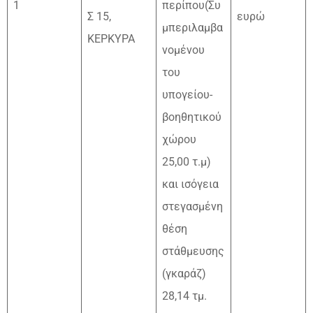
1
περίπου(Συ
Σ 15,
ευρώ
μπεριλαμβα
ΚΕΡΚΥΡΑ
νομένου
του
υπογείου-
βοηθητικού
χώρου
25,00 τ.μ)
και ισόγεια
στεγασμένη
θέση
στάθμευσης
(γκαράζ)
28,14 τμ.