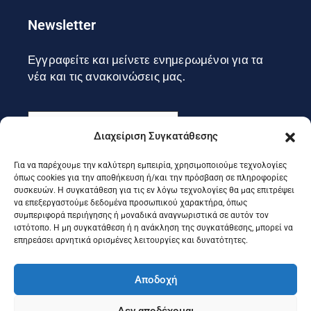
Newsletter
Εγγραφείτε και μείνετε ενημερωμένοι για τα
νέα και τις ανακοινώσεις μας.
Διαχείριση Συγκατάθεσης
Για να παρέχουμε την καλύτερη εμπειρία, χρησιμοποιούμε τεχνολογίες
Εγγραφή
όπως cookies για την αποθήκευση ή/και την πρόσβαση σε πληροφορίες
συσκευών. Η συγκατάθεση για τις εν λόγω τεχνολογίες θα μας επιτρέψει
να επεξεργαστούμε δεδομένα προσωπικού χαρακτήρα, όπως
συμπεριφορά περιήγησης ή μοναδικά αναγνωριστικά σε αυτόν τον
Ακολουθήστε μας στα social
ιστότοπο. Η μη συγκατάθεση ή η ανάκληση της συγκατάθεσης, μπορεί να
επηρεάσει αρνητικά ορισμένες λειτουργίες και δυνατότητες.
Αποδοχή
Δεν αποδέχομαι