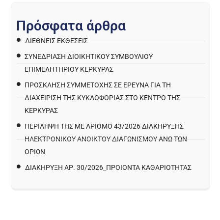
Π
ρ
ό
σ
φ
α
τ
α
ά
ρ
θ
ρ
α
ΔΙΕΘΝΕΙΣ ΕΚΘΕΣΕΙΣ
ΣΥΝΕΔΡΙΑΣΗ ΔΙΟΙΚΗΤΙΚΟΥ ΣΥΜΒΟΥΛΙΟΥ
ΕΠΙΜΕΛΗΤΗΡΙΟΥ ΚΕΡΚΥΡΑΣ
ΠΡΌΣΚΛΗΣΗ ΣΥΜΜΕΤΟΧΉΣ ΣΕ ΈΡΕΥΝΑ ΓΙΑ ΤΗ
ΔΙΑΧΕΊΡΙΣΗ ΤΗΣ ΚΥΚΛΟΦΟΡΊΑΣ ΣΤΟ ΚΈΝΤΡΟ ΤΗΣ
ΚΈΡΚΥΡΑΣ
ΠΕΡΙΛΗΨΗ ΤΗΣ ΜΕ ΑΡΙΘΜΟ 43/2026 ΔΙΑΚΗΡΥΞΗΣ
ΗΛΕΚΤΡΟΝΙΚΟΥ ΑΝΟΙΚΤΟΥ ΔΙΑΓΩΝΙΣΜΟΥ ΑΝΩ ΤΩΝ
ΟΡΙΩΝ
ΔΙΑΚΉΡΥΞΗ ΑΡ. 30/2026_ΠΡΟΙΌΝΤΑ ΚΑΘΑΡΙΌΤΗΤΑΣ