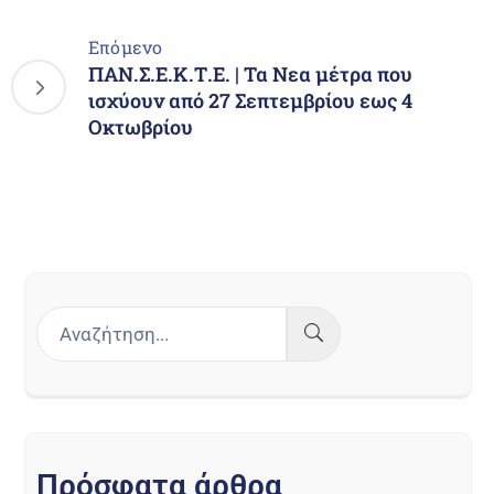
Επόμενο
ΠΑΝ.Σ.Ε.Κ.Τ.Ε. | Τα Νεα μέτρα που
ισχύουν από 27 Σεπτεμβρίου εως 4
Οκτωβρίου
Π
ρ
ό
σ
φ
α
τ
α
ά
ρ
θ
ρ
α