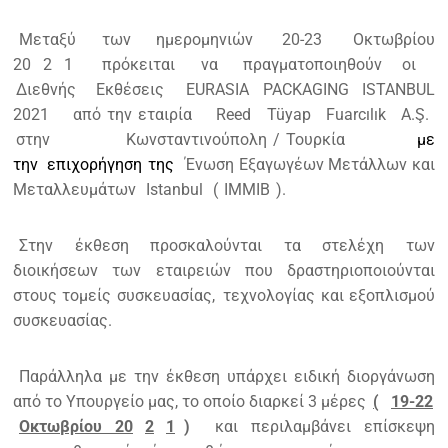
Μεταξύ
των
ημερομηνιών
20-23
Οκτωβρίου
20
2
1
πρόκειται
να
πραγματοποιηθούν οι
Διεθνής
Εκθέσεις
EURASIA PACKAGING ISTANBUL
2021
από
την
εταιρία
Reed Tüyap Fuarcılık A.Ş.
στην
Κωνσταντινούπολη
/
Τουρκία
με
την
επιχορήγηση
της
Ένωση Εξαγωγέων Μετάλλων και
Μεταλλευμάτων
Istanbul
(
IMMIB
).
Στην έκθεση προσκαλούνται τα στελέχη των
διοικήσεων των εταιρειών που δραστηριοποιούνται
στους τομείς συσκευασίας,
τεχνολογίας και εξοπλισμού
συσκευασίας.
Παράλληλα με την έκθεση υπάρχει ειδική διοργάνωση
από το Υπουργείο μας, το οποίο διαρκεί 3 μέρες
(
19-22
Οκτωβρίου 20
2
1
)
και περιλαμβάνει επίσκεψη