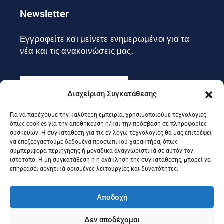
Newsletter
Εγγραφείτε και μείνετε ενημερωμένοι για τα
νέα και τις ανακοινώσεις μας.
Διαχείριση Συγκατάθεσης
Για να παρέχουμε την καλύτερη εμπειρία, χρησιμοποιούμε τεχνολογίες
Εγγραφή
όπως cookies για την αποθήκευση ή/και την πρόσβαση σε πληροφορίες
συσκευών. Η συγκατάθεση για τις εν λόγω τεχνολογίες θα μας επιτρέψει
να επεξεργαστούμε δεδομένα προσωπικού χαρακτήρα, όπως
συμπεριφορά περιήγησης ή μοναδικά αναγνωριστικά σε αυτόν τον
Ακολουθήστε μας στα social
ιστότοπο. Η μη συγκατάθεση ή η ανάκληση της συγκατάθεσης, μπορεί να
επηρεάσει αρνητικά ορισμένες λειτουργίες και δυνατότητες.
Αποδοχή
Δεν αποδέχομαι