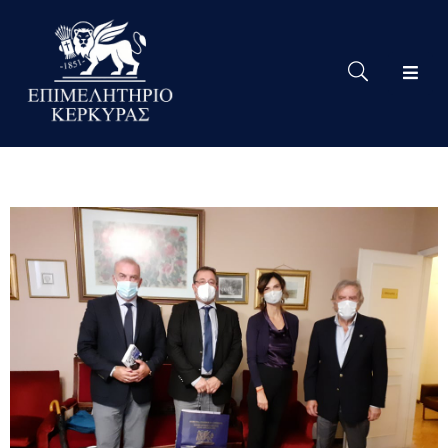
Το
Eπιμελητήριο
Δράσεις
Επιμελητηρίου
Νέα
Υπηρεσίες
Ειδική
Πληροφόρηση
Χρήσιμες
Συνδέσεις