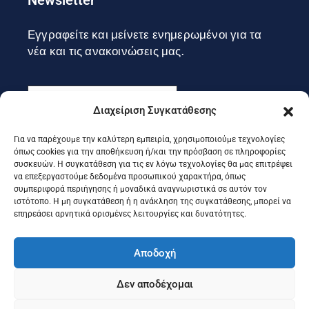
Εγγραφείτε και μείνετε ενημερωμένοι για τα
νέα και τις ανακοινώσεις μας.
Διαχείριση Συγκατάθεσης
Για να παρέχουμε την καλύτερη εμπειρία, χρησιμοποιούμε τεχνολογίες
Εγγραφή
όπως cookies για την αποθήκευση ή/και την πρόσβαση σε πληροφορίες
συσκευών. Η συγκατάθεση για τις εν λόγω τεχνολογίες θα μας επιτρέψει
να επεξεργαστούμε δεδομένα προσωπικού χαρακτήρα, όπως
συμπεριφορά περιήγησης ή μοναδικά αναγνωριστικά σε αυτόν τον
Ακολουθήστε μας στα social
ιστότοπο. Η μη συγκατάθεση ή η ανάκληση της συγκατάθεσης, μπορεί να
επηρεάσει αρνητικά ορισμένες λειτουργίες και δυνατότητες.
Αποδοχή
Δεν αποδέχομαι