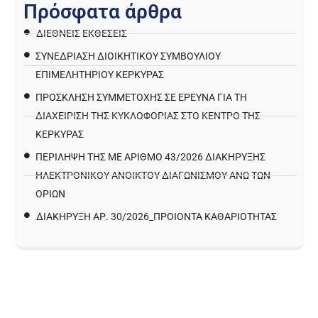
Π
ρ
ό
σ
φ
α
τ
α
ά
ρ
θ
ρ
α
ΔΙΕΘΝΕΙΣ ΕΚΘΕΣΕΙΣ
ΣΥΝΕΔΡΙΑΣΗ ΔΙΟΙΚΗΤΙΚΟΥ ΣΥΜΒΟΥΛΙΟΥ
ΕΠΙΜΕΛΗΤΗΡΙΟΥ ΚΕΡΚΥΡΑΣ
ΠΡΌΣΚΛΗΣΗ ΣΥΜΜΕΤΟΧΉΣ ΣΕ ΈΡΕΥΝΑ ΓΙΑ ΤΗ
ΔΙΑΧΕΊΡΙΣΗ ΤΗΣ ΚΥΚΛΟΦΟΡΊΑΣ ΣΤΟ ΚΈΝΤΡΟ ΤΗΣ
ΚΈΡΚΥΡΑΣ
ΠΕΡΙΛΗΨΗ ΤΗΣ ΜΕ ΑΡΙΘΜΟ 43/2026 ΔΙΑΚΗΡΥΞΗΣ
ΗΛΕΚΤΡΟΝΙΚΟΥ ΑΝΟΙΚΤΟΥ ΔΙΑΓΩΝΙΣΜΟΥ ΑΝΩ ΤΩΝ
ΟΡΙΩΝ
ΔΙΑΚΉΡΥΞΗ ΑΡ. 30/2026_ΠΡΟΙΌΝΤΑ ΚΑΘΑΡΙΌΤΗΤΑΣ