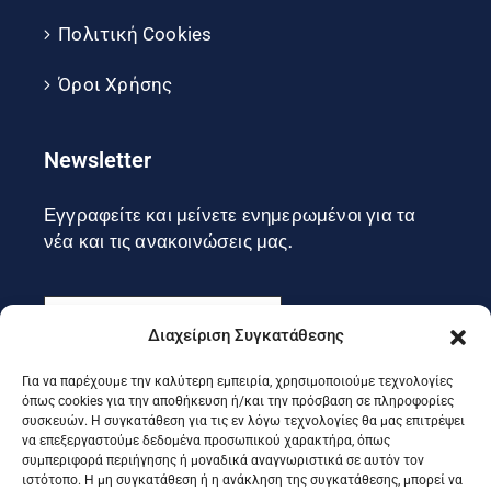
Πολιτική Cookies
Όροι Χρήσης
Newsletter
Εγγραφείτε και μείνετε ενημερωμένοι για τα
νέα και τις ανακοινώσεις μας.
Διαχείριση Συγκατάθεσης
Για να παρέχουμε την καλύτερη εμπειρία, χρησιμοποιούμε τεχνολογίες
Εγγραφή
όπως cookies για την αποθήκευση ή/και την πρόσβαση σε πληροφορίες
συσκευών. Η συγκατάθεση για τις εν λόγω τεχνολογίες θα μας επιτρέψει
να επεξεργαστούμε δεδομένα προσωπικού χαρακτήρα, όπως
συμπεριφορά περιήγησης ή μοναδικά αναγνωριστικά σε αυτόν τον
Ακολουθήστε μας στα social
ιστότοπο. Η μη συγκατάθεση ή η ανάκληση της συγκατάθεσης, μπορεί να