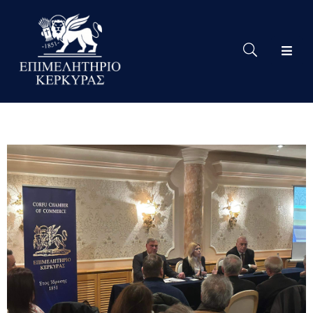
Το
Eπιμελητήριο
Δράσεις
Επιμελητηρίου
Νέα
Υπηρεσίες
Ειδική
Πληροφόρηση
Χρήσιμες
Συνδέσεις