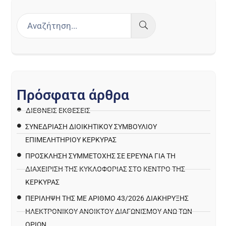
Π
ρ
ό
σ
φ
α
τ
α
ά
ρ
θ
ρ
α
ΔΙΕΘΝΕΙΣ ΕΚΘΕΣΕΙΣ
ΣΥΝΕΔΡΙΑΣΗ ΔΙΟΙΚΗΤΙΚΟΥ ΣΥΜΒΟΥΛΙΟΥ
ΕΠΙΜΕΛΗΤΗΡΙΟΥ ΚΕΡΚΥΡΑΣ
ΠΡΌΣΚΛΗΣΗ ΣΥΜΜΕΤΟΧΉΣ ΣΕ ΈΡΕΥΝΑ ΓΙΑ ΤΗ
ΔΙΑΧΕΊΡΙΣΗ ΤΗΣ ΚΥΚΛΟΦΟΡΊΑΣ ΣΤΟ ΚΈΝΤΡΟ ΤΗΣ
ΚΈΡΚΥΡΑΣ
ΠΕΡΙΛΗΨΗ ΤΗΣ ΜΕ ΑΡΙΘΜΟ 43/2026 ΔΙΑΚΗΡΥΞΗΣ
ΗΛΕΚΤΡΟΝΙΚΟΥ ΑΝΟΙΚΤΟΥ ΔΙΑΓΩΝΙΣΜΟΥ ΑΝΩ ΤΩΝ
ΟΡΙΩΝ