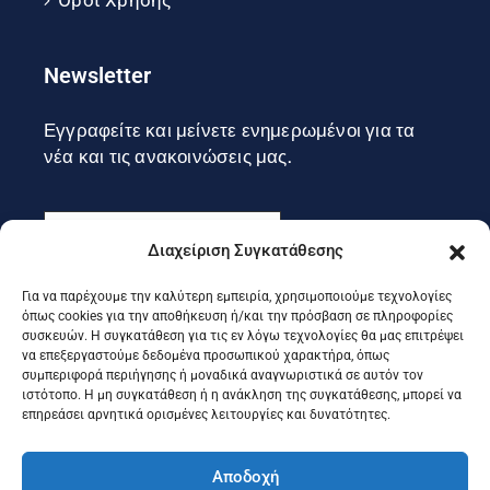
Όροι Χρήσης
Newsletter
Εγγραφείτε και μείνετε ενημερωμένοι για τα
νέα και τις ανακοινώσεις μας.
Διαχείριση Συγκατάθεσης
Για να παρέχουμε την καλύτερη εμπειρία, χρησιμοποιούμε τεχνολογίες
Εγγραφή
όπως cookies για την αποθήκευση ή/και την πρόσβαση σε πληροφορίες
συσκευών. Η συγκατάθεση για τις εν λόγω τεχνολογίες θα μας επιτρέψει
να επεξεργαστούμε δεδομένα προσωπικού χαρακτήρα, όπως
συμπεριφορά περιήγησης ή μοναδικά αναγνωριστικά σε αυτόν τον
Ακολουθήστε μας στα social
ιστότοπο. Η μη συγκατάθεση ή η ανάκληση της συγκατάθεσης, μπορεί να
επηρεάσει αρνητικά ορισμένες λειτουργίες και δυνατότητες.
Αποδοχή