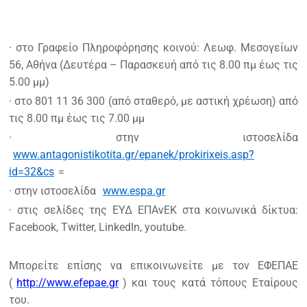
· στο Γραφείο Πληροφόρησης κοινού: Λεωφ. Μεσογείων
56, Αθήνα (Δευτέρα – Παρασκευή από τις 8.00 πµ έως τις
5.00 µµ)
· στο 801 11 36 300 (από σταθερό, με αστική χρέωση) από
τις 8.00 πμ έως τις 7.00 μμ
· στην ιστοσελίδα
www.antagonistikotita.gr/epanek/prokirixeis.asp?
id=32&cs
=
· στην ιστοσελίδα
www.espa.gr
· στις σελίδες της ΕΥΔ ΕΠΑνΕΚ στα κοινωνικά δίκτυα:
Facebook, Twitter, LinkedΙn, youtube.
Μπορείτε επίσης να επικοινωνείτε με τον ΕΦΕΠΑΕ
(
http://www.efepae.gr
) και τους κατά τόπους Εταίρους
του.