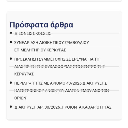
Π
ρ
ό
σ
φ
α
τ
α
ά
ρ
θ
ρ
α
ΔΙΕΘΝΕΙΣ ΕΚΘΕΣΕΙΣ
ΣΥΝΕΔΡΙΑΣΗ ΔΙΟΙΚΗΤΙΚΟΥ ΣΥΜΒΟΥΛΙΟΥ
ΕΠΙΜΕΛΗΤΗΡΙΟΥ ΚΕΡΚΥΡΑΣ
ΠΡΌΣΚΛΗΣΗ ΣΥΜΜΕΤΟΧΉΣ ΣΕ ΈΡΕΥΝΑ ΓΙΑ ΤΗ
ΔΙΑΧΕΊΡΙΣΗ ΤΗΣ ΚΥΚΛΟΦΟΡΊΑΣ ΣΤΟ ΚΈΝΤΡΟ ΤΗΣ
ΚΈΡΚΥΡΑΣ
ΠΕΡΙΛΗΨΗ ΤΗΣ ΜΕ ΑΡΙΘΜΟ 43/2026 ΔΙΑΚΗΡΥΞΗΣ
ΗΛΕΚΤΡΟΝΙΚΟΥ ΑΝΟΙΚΤΟΥ ΔΙΑΓΩΝΙΣΜΟΥ ΑΝΩ ΤΩΝ
ΟΡΙΩΝ
ΔΙΑΚΉΡΥΞΗ ΑΡ. 30/2026_ΠΡΟΙΌΝΤΑ ΚΑΘΑΡΙΌΤΗΤΑΣ