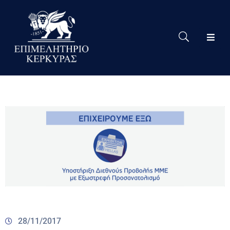
Το
Eπιμελητήριο
Δράσεις
Επιμελητηρίου
Νέα
Υπηρεσίες
Ειδική
Πληροφόρηση
Χρήσιμες
Συνδέσεις
28/11/2017