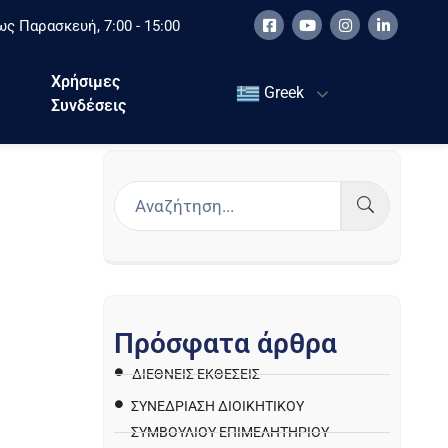
ς Παρασκευή, 7:00 - 15:00
Χρήσιμες
Greek
Συνδέσεις
Π
ρ
ό
σ
φ
α
τ
α
ά
ρ
θ
ρ
α
ΔΙΕΘΝΕΙΣ ΕΚΘΕΣΕΙΣ
ΣΥΝΕΔΡΙΑΣΗ ΔΙΟΙΚΗΤΙΚΟΥ
ΣΥΜΒΟΥΛΙΟΥ ΕΠΙΜΕΛΗΤΗΡΙΟΥ