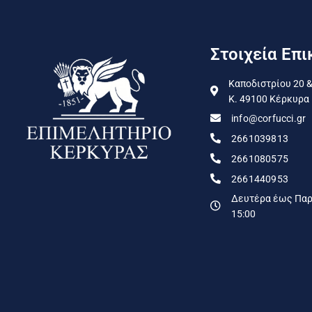
Στοιχεία Επι
Καποδιστρίου 20 &
Κ. 49100 Κέρκυρα
info@corfucci.gr
2661039813
2661080575
2661440953
Δευτέρα έως Παρα
15:00