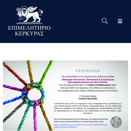
Το
Eπιμελητήριο
Δράσεις
Επιμελητηρίου
Νέα
Υπηρεσίες
Ειδική
Πληροφόρηση
Χρήσιμες
Συνδέσεις