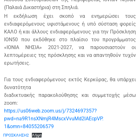
(Παλαιά Δικαστήρια) στη Σπηλιά.
Η εκδήλωση έχει σκοπό να ενημερώσει τους
ενδιαφερόμενους υφιστάμενους ή υπό σύσταση φορείς
ΚΑΛΟ ή και άλλους ενδιαφερόμενους για την Πρόσκληση
ΙΟΝ50 που εκδόθηκε στο πλαίσιο του προγράμματος
«ΙΟΝΙΑ ΝΗΣΙΑ» 2021-2027, να παρουσιαστούν οι
λεπτομέρειες της πρόσκλησης και να απαντηθούν τυχόν
ερωτήσεις.
Για τους ενδιαφερόμενους εκτός Κερκύρας, θα υπάρχει
δυνατότητα
διαδικτυακής παρακολούθησης και συμμετοχής μέσω
zoom:
https://us06web.zoom.us/j/7324697357?
pwd=na9R1nsXNmjR4MscxVvuMd2lAEcpVP.
1&omn=84055206579
ΠΡΟΣΚΛΗΣΗ2
Λήψη