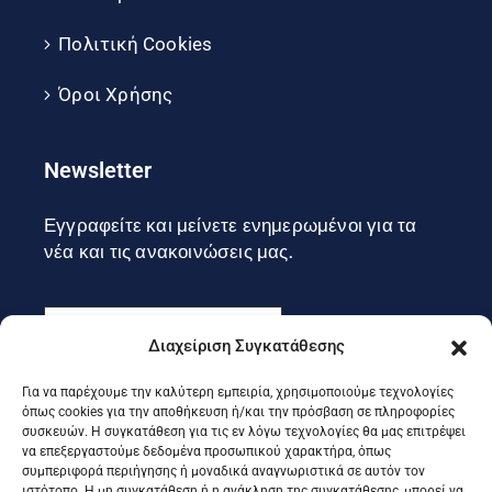
Πολιτική Cookies
Όροι Χρήσης
Newsletter
Εγγραφείτε και μείνετε ενημερωμένοι για τα
νέα και τις ανακοινώσεις μας.
Διαχείριση Συγκατάθεσης
Για να παρέχουμε την καλύτερη εμπειρία, χρησιμοποιούμε τεχνολογίες
Εγγραφή
όπως cookies για την αποθήκευση ή/και την πρόσβαση σε πληροφορίες
συσκευών. Η συγκατάθεση για τις εν λόγω τεχνολογίες θα μας επιτρέψει
να επεξεργαστούμε δεδομένα προσωπικού χαρακτήρα, όπως
συμπεριφορά περιήγησης ή μοναδικά αναγνωριστικά σε αυτόν τον
ιστότοπο. Η μη συγκατάθεση ή η ανάκληση της συγκατάθεσης, μπορεί να