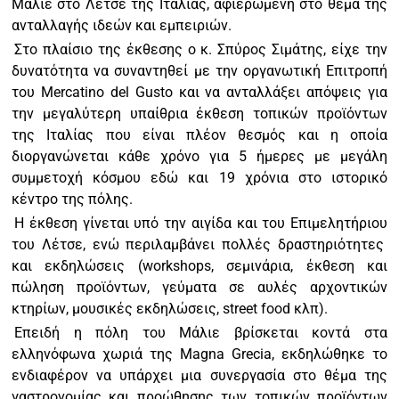
Μάλιε στο Λέτσε της Ιταλίας, αφιερωμένη στο θέμα της
ανταλλαγής ιδεών και εμπειριών.
Στο πλαίσιο της έκθεσης ο κ. Σπύρος Σιμάτης, είχε την
δυνατότητα να συναντηθεί με την οργανωτική Επιτροπή
του Mercatino del Gusto και να ανταλλάξει απόψεις για
την μεγαλύτερη υπαίθρια έκθεση τοπικών προϊόντων
της Ιταλίας που είναι πλέον θεσμός και η οποία
διοργανώνεται κάθε χρόνο για 5 ήμερες με μεγάλη
συμμετοχή κόσμου εδώ και 19 χρόνια στο ιστορικό
κέντρο της πόλης.
Η έκθεση γίνεται υπό την αιγίδα και του Επιμελητήριου
του Λέτσε, ενώ περιλαμβάνει πολλές δραστηριότητες
και εκδηλώσεις (workshops, σεμινάρια, έκθεση και
πώληση προϊόντων, γεύματα σε αυλές αρχοντικών
κτηρίων, μουσικές εκδηλώσεις, street food κλπ).
Επειδή η πόλη του Μάλιε βρίσκεται κοντά στα
ελληνόφωνα χωριά της Magna Grecia, εκδηλώθηκε το
ενδιαφέρον να υπάρχει μια συνεργασία στο θέμα της
γαστρονομίας και προώθησης των τοπικών προϊόντων