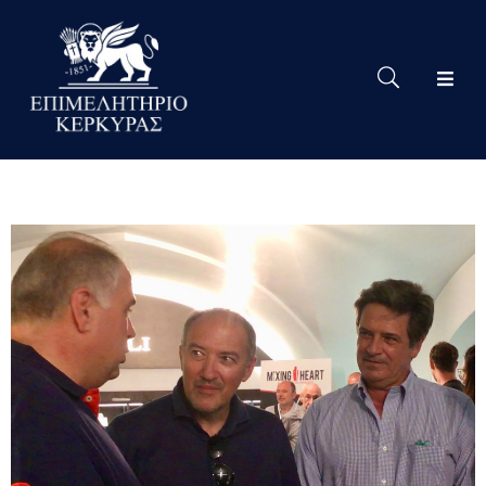
Το
Eπιμελητήριο
Δράσεις
Επιμελητηρίου
Νέα
Υπηρεσίες
Ειδική
Πληροφόρηση
Χρήσιμες
Συνδέσεις