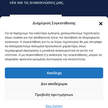
νέα και τις ανακοινώσεις μας.
Διαχείριση Συγκατάθεσης
Για να παρέχουμε την καλύτερη εμπειρία, χρησιμοποιούμε τεχνολογίες
Εγγραφή
όπως cookies για την αποθήκευση ή/και την πρόσβαση σε πληροφορίες
συσκευών. Η συγκατάθεση για τις εν λόγω τεχνολογίες θα μας επιτρέψει
να επεξεργαστούμε δεδομένα προσωπικού χαρακτήρα, όπως
συμπεριφορά περιήγησης ή μοναδικά αναγνωριστικά σε αυτόν τον
Ακολουθήστε μας στα social
ιστότοπο. Η μη συγκατάθεση ή η ανάκληση της συγκατάθεσης, μπορεί να
επηρεάσει αρνητικά ορισμένες λειτουργίες και δυνατότητες.
Αποδοχή
Δεν αποδέχομαι
Προβολή προτιμήσεων
©2025 Portal Επιμελητηρίου Κέρκυρας, Designed & Developed
by
Knowledge A.E.
Όροι Χρήσης