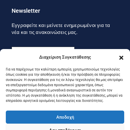
Newsletter
Εγγραφείτε και μείνετε ενημερωμένοι για τα
νέα και τις ανακοινώσεις μας.
Διαχείριση Συγκατάθεσης
Για να παρέχουμε την καλύτερη εμπειρία, χρησιμοποιούμε τεχνολογίες
Εγγραφή
όπως cookies για την αποθήκευση ή/και την πρόσβαση σε πληροφορίες
συσκευών. Η συγκατάθεση για τις εν λόγω τεχνολογίες θα μας επιτρέψει
να επεξεργαστούμε δεδομένα προσωπικού χαρακτήρα, όπως
συμπεριφορά περιήγησης ή μοναδικά αναγνωριστικά σε αυτόν τον
Ακολουθήστε μας στα social
ιστότοπο. Η μη συγκατάθεση ή η ανάκληση της συγκατάθεσης, μπορεί να
επηρεάσει αρνητικά ορισμένες λειτουργίες και δυνατότητες.
Αποδοχή