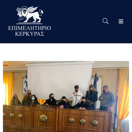
Το
Eπιμελητήριο
Δράσεις
Επιμελητηρίου
Νέα
Υπηρεσίες
Ειδική
Πληροφόρηση
Χρήσιμες
Συνδέσεις