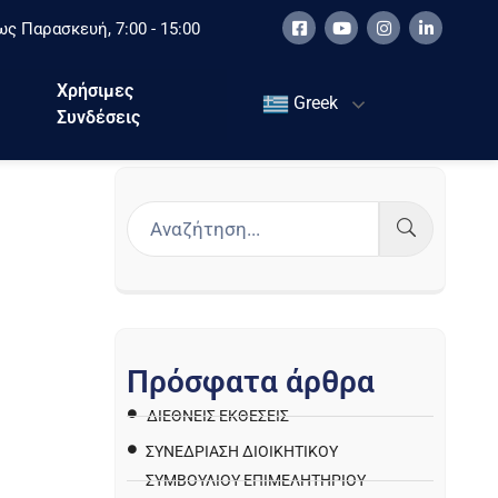
ς Παρασκευή, 7:00 - 15:00
Χρήσιμες
Greek
Συνδέσεις
Π
ρ
ό
σ
φ
α
τ
α
ά
ρ
θ
ρ
α
ΔΙΕΘΝΕΙΣ ΕΚΘΕΣΕΙΣ
ΣΥΝΕΔΡΙΑΣΗ ΔΙΟΙΚΗΤΙΚΟΥ
ΣΥΜΒΟΥΛΙΟΥ ΕΠΙΜΕΛΗΤΗΡΙΟΥ