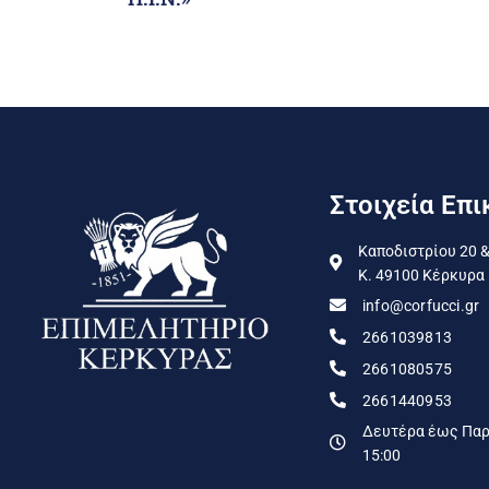
Στοιχεία Επι
Καποδιστρίου 20 &
Κ. 49100 Κέρκυρα
info@corfucci.gr
2661039813
2661080575
2661440953
Δευτέρα έως Παρα
15:00