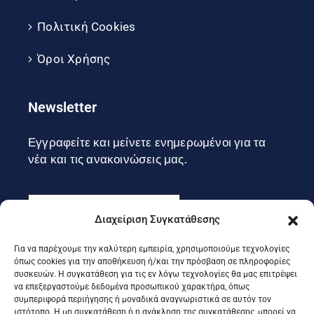
Πολιτική Cookies
Όροι Χρήσης
Newsletter
Εγγραφείτε και μείνετε ενημερωμένοι για τα
νέα και τις ανακοινώσεις μας.
Διαχείριση Συγκατάθεσης
Για να παρέχουμε την καλύτερη εμπειρία, χρησιμοποιούμε τεχνολογίες
Εγγραφή
όπως cookies για την αποθήκευση ή/και την πρόσβαση σε πληροφορίες
συσκευών. Η συγκατάθεση για τις εν λόγω τεχνολογίες θα μας επιτρέψει
να επεξεργαστούμε δεδομένα προσωπικού χαρακτήρα, όπως
συμπεριφορά περιήγησης ή μοναδικά αναγνωριστικά σε αυτόν τον
Ακολουθήστε μας στα social
ιστότοπο. Η μη συγκατάθεση ή η ανάκληση της συγκατάθεσης, μπορεί να