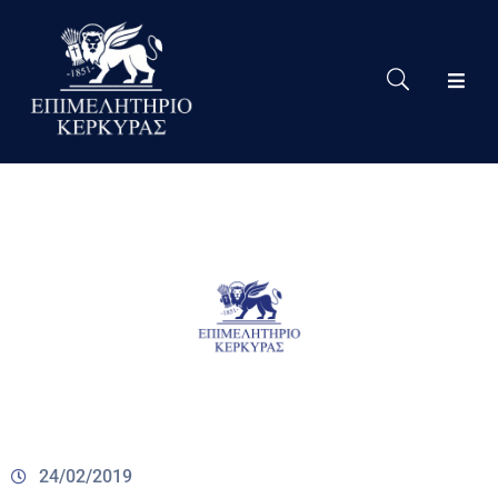
Το
Eπιμελητήριο
Δράσεις
Επιμελητηρίου
Νέα
Υπηρεσίες
Ειδική
Πληροφόρηση
Χρήσιμες
Συνδέσεις
24/02/2019