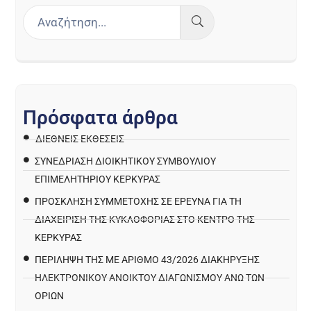
Π
ρ
ό
σ
φ
α
τ
α
ά
ρ
θ
ρ
α
ΔΙΕΘΝΕΙΣ ΕΚΘΕΣΕΙΣ
ΣΥΝΕΔΡΙΑΣΗ ΔΙΟΙΚΗΤΙΚΟΥ ΣΥΜΒΟΥΛΙΟΥ
ΕΠΙΜΕΛΗΤΗΡΙΟΥ ΚΕΡΚΥΡΑΣ
ΠΡΌΣΚΛΗΣΗ ΣΥΜΜΕΤΟΧΉΣ ΣΕ ΈΡΕΥΝΑ ΓΙΑ ΤΗ
ΔΙΑΧΕΊΡΙΣΗ ΤΗΣ ΚΥΚΛΟΦΟΡΊΑΣ ΣΤΟ ΚΈΝΤΡΟ ΤΗΣ
ΚΈΡΚΥΡΑΣ
ΠΕΡΙΛΗΨΗ ΤΗΣ ΜΕ ΑΡΙΘΜΟ 43/2026 ΔΙΑΚΗΡΥΞΗΣ
ΗΛΕΚΤΡΟΝΙΚΟΥ ΑΝΟΙΚΤΟΥ ΔΙΑΓΩΝΙΣΜΟΥ ΑΝΩ ΤΩΝ
ΟΡΙΩΝ