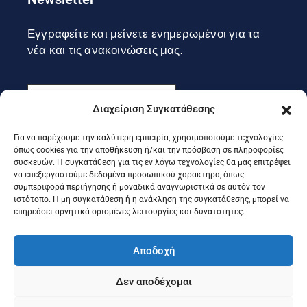
Εγγραφείτε και μείνετε ενημερωμένοι για τα
νέα και τις ανακοινώσεις μας.
Διαχείριση Συγκατάθεσης
Για να παρέχουμε την καλύτερη εμπειρία, χρησιμοποιούμε τεχνολογίες
Εγγραφή
όπως cookies για την αποθήκευση ή/και την πρόσβαση σε πληροφορίες
συσκευών. Η συγκατάθεση για τις εν λόγω τεχνολογίες θα μας επιτρέψει
να επεξεργαστούμε δεδομένα προσωπικού χαρακτήρα, όπως
συμπεριφορά περιήγησης ή μοναδικά αναγνωριστικά σε αυτόν τον
Ακολουθήστε μας στα social
ιστότοπο. Η μη συγκατάθεση ή η ανάκληση της συγκατάθεσης, μπορεί να
επηρεάσει αρνητικά ορισμένες λειτουργίες και δυνατότητες.
Αποδοχή
Δεν αποδέχομαι