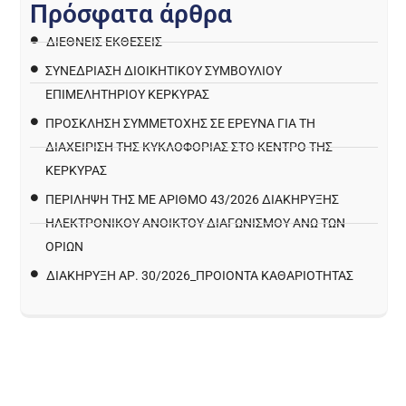
Π
ρ
ό
σ
φ
α
τ
α
ά
ρ
θ
ρ
α
ΔΙΕΘΝΕΙΣ ΕΚΘΕΣΕΙΣ
ΣΥΝΕΔΡΙΑΣΗ ΔΙΟΙΚΗΤΙΚΟΥ ΣΥΜΒΟΥΛΙΟΥ
ΕΠΙΜΕΛΗΤΗΡΙΟΥ ΚΕΡΚΥΡΑΣ
ΠΡΌΣΚΛΗΣΗ ΣΥΜΜΕΤΟΧΉΣ ΣΕ ΈΡΕΥΝΑ ΓΙΑ ΤΗ
ΔΙΑΧΕΊΡΙΣΗ ΤΗΣ ΚΥΚΛΟΦΟΡΊΑΣ ΣΤΟ ΚΈΝΤΡΟ ΤΗΣ
ΚΈΡΚΥΡΑΣ
ΠΕΡΙΛΗΨΗ ΤΗΣ ΜΕ ΑΡΙΘΜΟ 43/2026 ΔΙΑΚΗΡΥΞΗΣ
ΗΛΕΚΤΡΟΝΙΚΟΥ ΑΝΟΙΚΤΟΥ ΔΙΑΓΩΝΙΣΜΟΥ ΑΝΩ ΤΩΝ
ΟΡΙΩΝ
ΔΙΑΚΉΡΥΞΗ ΑΡ. 30/2026_ΠΡΟΙΌΝΤΑ ΚΑΘΑΡΙΌΤΗΤΑΣ