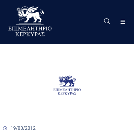
Το
Eπιμελητήριο
Δράσεις
Επιμελητηρίου
Νέα
Υπηρεσίες
Ειδική
Πληροφόρηση
Χρήσιμες
Συνδέσεις
19/03/2012