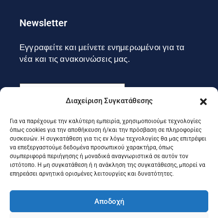
Newsletter
Εγγραφείτε και μείνετε ενημερωμένοι για τα
νέα και τις ανακοινώσεις μας.
Διαχείριση Συγκατάθεσης
Για να παρέχουμε την καλύτερη εμπειρία, χρησιμοποιούμε τεχνολογίες
Εγγραφή
όπως cookies για την αποθήκευση ή/και την πρόσβαση σε πληροφορίες
συσκευών. Η συγκατάθεση για τις εν λόγω τεχνολογίες θα μας επιτρέψει
να επεξεργαστούμε δεδομένα προσωπικού χαρακτήρα, όπως
συμπεριφορά περιήγησης ή μοναδικά αναγνωριστικά σε αυτόν τον
Ακολουθήστε μας στα social
ιστότοπο. Η μη συγκατάθεση ή η ανάκληση της συγκατάθεσης, μπορεί να
επηρεάσει αρνητικά ορισμένες λειτουργίες και δυνατότητες.
Αποδοχή