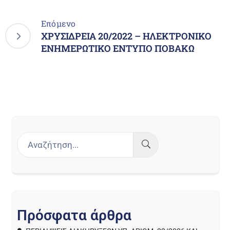
Επόμενο
ΧΡΥΣΙΔΡΕΙΑ 20/2022 – ΗΛΕΚΤΡΟΝΙΚΟ
ΕΝΗΜΕΡΩΤΙΚΟ ΕΝΤΥΠΟ ΠΟΒΑΚΩ
Π
ρ
ό
σ
φ
α
τ
α
ά
ρ
θ
ρ
α