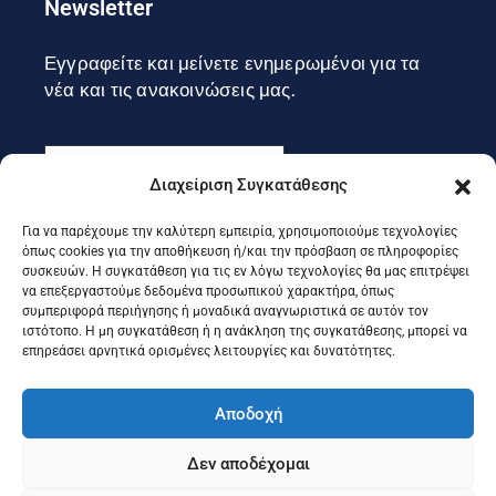
Newsletter
Εγγραφείτε και μείνετε ενημερωμένοι για τα
νέα και τις ανακοινώσεις μας.
Διαχείριση Συγκατάθεσης
Για να παρέχουμε την καλύτερη εμπειρία, χρησιμοποιούμε τεχνολογίες
Εγγραφή
όπως cookies για την αποθήκευση ή/και την πρόσβαση σε πληροφορίες
συσκευών. Η συγκατάθεση για τις εν λόγω τεχνολογίες θα μας επιτρέψει
να επεξεργαστούμε δεδομένα προσωπικού χαρακτήρα, όπως
συμπεριφορά περιήγησης ή μοναδικά αναγνωριστικά σε αυτόν τον
Ακολουθήστε μας στα social
ιστότοπο. Η μη συγκατάθεση ή η ανάκληση της συγκατάθεσης, μπορεί να
επηρεάσει αρνητικά ορισμένες λειτουργίες και δυνατότητες.
Αποδοχή
Δεν αποδέχομαι