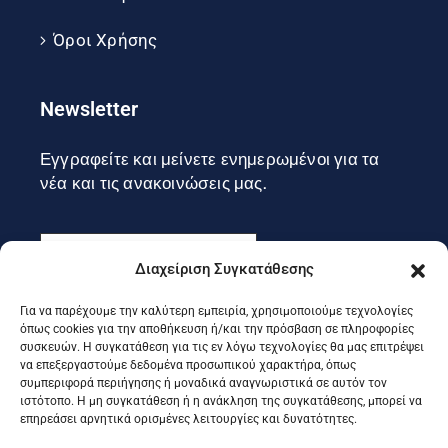
Όροι Χρήσης
Newsletter
Εγγραφείτε και μείνετε ενημερωμένοι για τα
νέα και τις ανακοινώσεις μας.
Διαχείριση Συγκατάθεσης
Για να παρέχουμε την καλύτερη εμπειρία, χρησιμοποιούμε τεχνολογίες
Εγγραφή
όπως cookies για την αποθήκευση ή/και την πρόσβαση σε πληροφορίες
συσκευών. Η συγκατάθεση για τις εν λόγω τεχνολογίες θα μας επιτρέψει
να επεξεργαστούμε δεδομένα προσωπικού χαρακτήρα, όπως
συμπεριφορά περιήγησης ή μοναδικά αναγνωριστικά σε αυτόν τον
Ακολουθήστε μας στα social
ιστότοπο. Η μη συγκατάθεση ή η ανάκληση της συγκατάθεσης, μπορεί να
επηρεάσει αρνητικά ορισμένες λειτουργίες και δυνατότητες.