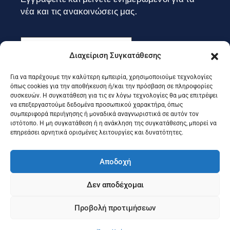
νέα και τις ανακοινώσεις μας.
Διαχείριση Συγκατάθεσης
Για να παρέχουμε την καλύτερη εμπειρία, χρησιμοποιούμε τεχνολογίες
Εγγραφή
όπως cookies για την αποθήκευση ή/και την πρόσβαση σε πληροφορίες
συσκευών. Η συγκατάθεση για τις εν λόγω τεχνολογίες θα μας επιτρέψει
να επεξεργαστούμε δεδομένα προσωπικού χαρακτήρα, όπως
συμπεριφορά περιήγησης ή μοναδικά αναγνωριστικά σε αυτόν τον
Ακολουθήστε μας στα social
ιστότοπο. Η μη συγκατάθεση ή η ανάκληση της συγκατάθεσης, μπορεί να
επηρεάσει αρνητικά ορισμένες λειτουργίες και δυνατότητες.
Αποδοχή
Δεν αποδέχομαι
Προβολή προτιμήσεων
©2025 Portal Επιμελητηρίου Κέρκυρας, Designed & Developed
by
Knowledge A.E.