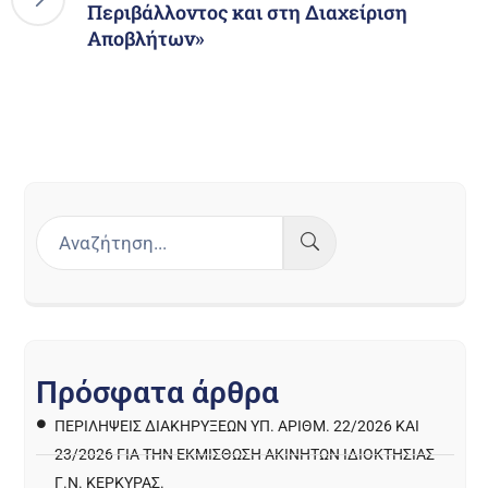
Περιβάλλοντος και στη Διαχείριση
Αποβλήτων»
Π
ρ
ό
σ
φ
α
τ
α
ά
ρ
θ
ρ
α
ΠΕΡΙΛΉΨΕΙΣ ΔΙΑΚΗΡΎΞΕΩΝ ΥΠ. ΑΡΙΘΜ. 22/2026 ΚΑΙ
23/2026 ΓΙΑ ΤΗΝ ΕΚΜΊΣΘΩΣΗ ΑΚΙΝΉΤΩΝ ΙΔΙΟΚΤΗΣΊΑΣ
Γ.Ν. ΚΈΡΚΥΡΑΣ.