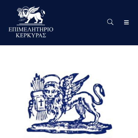
Το
Eπιμελητήριο
Δράσεις
Επιμελητηρίου
Νέα
Υπηρεσίες
Ειδική
Πληροφόρηση
Χρήσιμες
Συνδέσεις