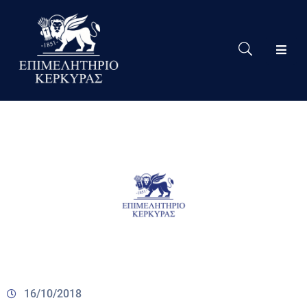
Το
Eπιμελητήριο
Δράσεις
Επιμελητηρίου
Νέα
Υπηρεσίες
Ειδική
Πληροφόρηση
Χρήσιμες
Συνδέσεις
16/10/2018