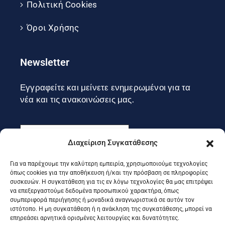
Πολιτική Cookies
Όροι Χρήσης
Newsletter
Εγγραφείτε και μείνετε ενημερωμένοι για τα
νέα και τις ανακοινώσεις μας.
Διαχείριση Συγκατάθεσης
Για να παρέχουμε την καλύτερη εμπειρία, χρησιμοποιούμε τεχνολογίες
Εγγραφή
όπως cookies για την αποθήκευση ή/και την πρόσβαση σε πληροφορίες
συσκευών. Η συγκατάθεση για τις εν λόγω τεχνολογίες θα μας επιτρέψει
να επεξεργαστούμε δεδομένα προσωπικού χαρακτήρα, όπως
συμπεριφορά περιήγησης ή μοναδικά αναγνωριστικά σε αυτόν τον
Ακολουθήστε μας στα social
ιστότοπο. Η μη συγκατάθεση ή η ανάκληση της συγκατάθεσης, μπορεί να
επηρεάσει αρνητικά ορισμένες λειτουργίες και δυνατότητες.