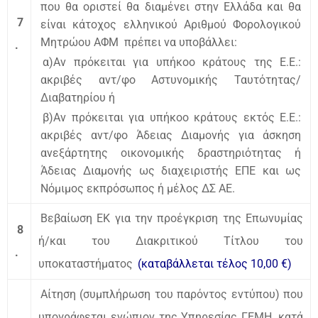
που θα οριστεί θα διαμένει στην Ελλάδα και θα
7
είναι κάτοχος ελληνικού Αριθμού Φορολογικού
Μητρώου ΑΦΜ πρέπει να υποβάλλει:
.
α)Αν πρόκειται για υπήκοο κράτους της Ε.Ε.:
ακριβές αντ/φο Αστυνομικής Ταυτότητας/
Διαβατηρίου ή
β)Αν πρόκειται για υπήκοο κράτους εκτός Ε.Ε.:
ακριβές αντ/φο Άδειας Διαμονής για άσκηση
ανεξάρτητης οικονομικής δραστηριότητας ή
Άδειας Διαμονής ως διαχειριστής ΕΠΕ και ως
Νόμιμος εκπρόσωπος ή μέλος ΔΣ ΑΕ.
Βεβαίωση ΕΚ για την προέγκριση της Επωνυμίας
8
ή/και του Διακριτικού Τίτλου του
.
υποκαταστήματος
(καταβάλλεται τέλος 10,00 €)
Αίτηση (συμπλήρωση του παρόντος εντύπου) που
υπογράφεται ενώπιον της Υπηρεσίας ΓΕΜΗ, κατά