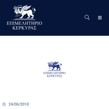
Το
Eπιμελητήριο
Δράσεις
Επιμελητηρίου
Νέα
Υπηρεσίες
Ειδική
Πληροφόρηση
Χρήσιμες
Συνδέσεις
24/06/2010