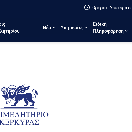
Ωράριο: Δευτέρα έω
εις
Ειδική
Νέα
Υπηρεσίες
λητηρίου
Πληροφόρηση