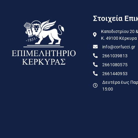
Στοιχεία Επι
Καποδιστρίου 20 &
Κ. 49100 Κέρκυρα
info@corfucci.gr
2661039813
2661080575
2661440953
Δευτέρα έως Παρα
15:00