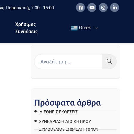
ς Παρασκευή, 7:00 - 15:00
Χρήσιμες
Greek
Συνδέσεις
Π
ρ
ό
σ
φ
α
τ
α
ά
ρ
θ
ρ
α
ΔΙΕΘΝΕΙΣ ΕΚΘΕΣΕΙΣ
ΣΥΝΕΔΡΙΑΣΗ ΔΙΟΙΚΗΤΙΚΟΥ
ΣΥΜΒΟΥΛΙΟΥ ΕΠΙΜΕΛΗΤΗΡΙΟΥ