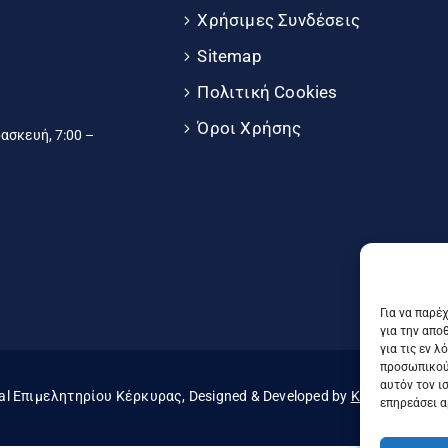
Χρήσιμες Συνδέσεις
Sitemap
Πολιτική Cookies
Όροι Χρήσης
σκευή, 7:00 –
Για να παρέ
για την απο
για τις εν 
προσωπικού
αυτόν τον ι
al Επιμελητηρίου Κέρκυρας, Designed & Developed by
Knowledge A.E
επηρεάσει α