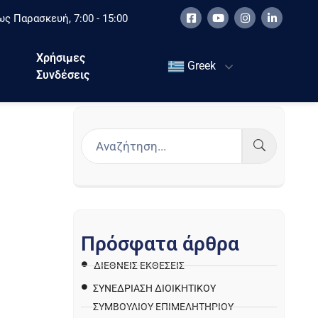
ς Παρασκευή, 7:00 - 15:00
Χρήσιμες
Greek
Συνδέσεις
Π
ρ
ό
σ
φ
α
τ
α
ά
ρ
θ
ρ
α
ΔΙΕΘΝΕΙΣ ΕΚΘΕΣΕΙΣ
ΣΥΝΕΔΡΙΑΣΗ ΔΙΟΙΚΗΤΙΚΟΥ
ΣΥΜΒΟΥΛΙΟΥ ΕΠΙΜΕΛΗΤΗΡΙΟΥ