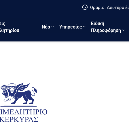
Ωράριο: Δευτέρα έω
εις
Ειδική
Νέα
Υπηρεσίες
λητηρίου
Πληροφόρηση