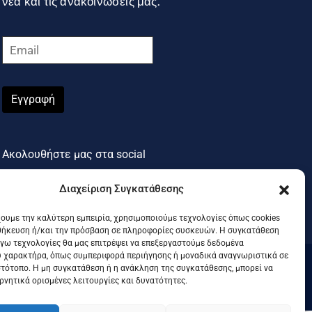
νέα και τις ανακοινώσεις μας.
Εγγραφή
Ακολουθήστε μας στα social
Διαχείριση Συγκατάθεσης
χουμε την καλύτερη εμπειρία, χρησιμοποιούμε τεχνολογίες όπως cookies
θήκευση ή/και την πρόσβαση σε πληροφορίες συσκευών. Η συγκατάθεση
λόγω τεχνολογίες θα μας επιτρέψει να επεξεργαστούμε δεδομένα
 χαρακτήρα, όπως συμπεριφορά περιήγησης ή μοναδικά αναγνωριστικά σε
στότοπο. Η μη συγκατάθεση ή η ανάκληση της συγκατάθεσης, μπορεί να
.
ρνητικά ορισμένες λειτουργίες και δυνατότητες.