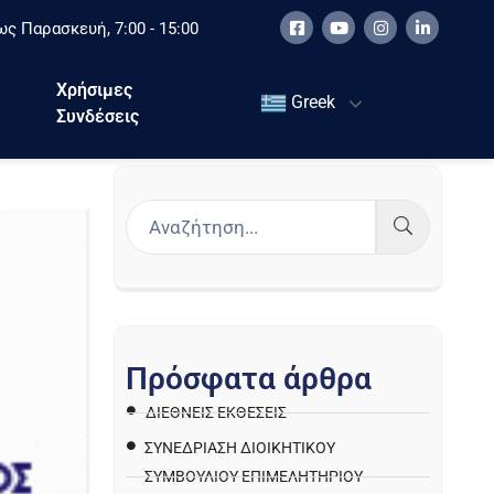
ς Παρασκευή, 7:00 - 15:00
Χρήσιμες
Greek
Συνδέσεις
Π
ρ
ό
σ
φ
α
τ
α
ά
ρ
θ
ρ
α
ΔΙΕΘΝΕΙΣ ΕΚΘΕΣΕΙΣ
ΣΥΝΕΔΡΙΑΣΗ ΔΙΟΙΚΗΤΙΚΟΥ
ΣΥΜΒΟΥΛΙΟΥ ΕΠΙΜΕΛΗΤΗΡΙΟΥ