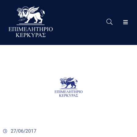
Το
Eπιμελητήριο
Δράσεις
Επιμελητηρίου
Νέα
Υπηρεσίες
Ειδική
Πληροφόρηση
Χρήσιμες
Συνδέσεις
27/06/2017