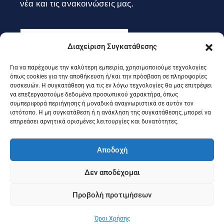
νέα και τις ανακοινώσεις μας.
Διαχείριση Συγκατάθεσης
Για να παρέχουμε την καλύτερη εμπειρία, χρησιμοποιούμε τεχνολογίες
Εγγραφή
όπως cookies για την αποθήκευση ή/και την πρόσβαση σε πληροφορίες
συσκευών. Η συγκατάθεση για τις εν λόγω τεχνολογίες θα μας επιτρέψει
να επεξεργαστούμε δεδομένα προσωπικού χαρακτήρα, όπως
συμπεριφορά περιήγησης ή μοναδικά αναγνωριστικά σε αυτόν τον
Ακολουθήστε μας στα social
ιστότοπο. Η μη συγκατάθεση ή η ανάκληση της συγκατάθεσης, μπορεί να
επηρεάσει αρνητικά ορισμένες λειτουργίες και δυνατότητες.
Αποδοχή
Δεν αποδέχομαι
Προβολή προτιμήσεων
©2025 Portal Επιμελητηρίου Κέρκυρας, Designed & Developed
by
Knowledge A.E.
Όροι Χρήσης