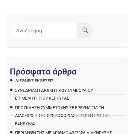
Π
ρ
ό
σ
φ
α
τ
α
ά
ρ
θ
ρ
α
ΔΙΕΘΝΕΙΣ ΕΚΘΕΣΕΙΣ
ΣΥΝΕΔΡΙΑΣΗ ΔΙΟΙΚΗΤΙΚΟΥ ΣΥΜΒΟΥΛΙΟΥ
ΕΠΙΜΕΛΗΤΗΡΙΟΥ ΚΕΡΚΥΡΑΣ
ΠΡΌΣΚΛΗΣΗ ΣΥΜΜΕΤΟΧΉΣ ΣΕ ΈΡΕΥΝΑ ΓΙΑ ΤΗ
ΔΙΑΧΕΊΡΙΣΗ ΤΗΣ ΚΥΚΛΟΦΟΡΊΑΣ ΣΤΟ ΚΈΝΤΡΟ ΤΗΣ
ΚΈΡΚΥΡΑΣ
ΠΕΡΙΛΗΨΗ ΤΗΣ ΜΕ ΑΡΙΘΜΟ 43/2026 ΔΙΑΚΗΡΥΞΗΣ