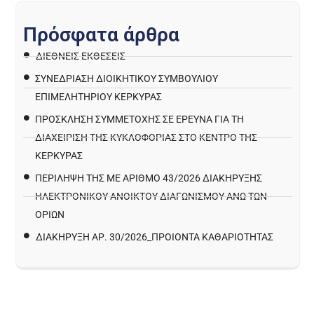
Π
ρ
ό
σ
φ
α
τ
α
ά
ρ
θ
ρ
α
ΔΙΕΘΝΕΙΣ ΕΚΘΕΣΕΙΣ
ΣΥΝΕΔΡΙΑΣΗ ΔΙΟΙΚΗΤΙΚΟΥ ΣΥΜΒΟΥΛΙΟΥ
ΕΠΙΜΕΛΗΤΗΡΙΟΥ ΚΕΡΚΥΡΑΣ
ΠΡΌΣΚΛΗΣΗ ΣΥΜΜΕΤΟΧΉΣ ΣΕ ΈΡΕΥΝΑ ΓΙΑ ΤΗ
ΔΙΑΧΕΊΡΙΣΗ ΤΗΣ ΚΥΚΛΟΦΟΡΊΑΣ ΣΤΟ ΚΈΝΤΡΟ ΤΗΣ
ΚΈΡΚΥΡΑΣ
ΠΕΡΙΛΗΨΗ ΤΗΣ ΜΕ ΑΡΙΘΜΟ 43/2026 ΔΙΑΚΗΡΥΞΗΣ
ΗΛΕΚΤΡΟΝΙΚΟΥ ΑΝΟΙΚΤΟΥ ΔΙΑΓΩΝΙΣΜΟΥ ΑΝΩ ΤΩΝ
ΟΡΙΩΝ
ΔΙΑΚΉΡΥΞΗ ΑΡ. 30/2026_ΠΡΟΙΌΝΤΑ ΚΑΘΑΡΙΌΤΗΤΑΣ