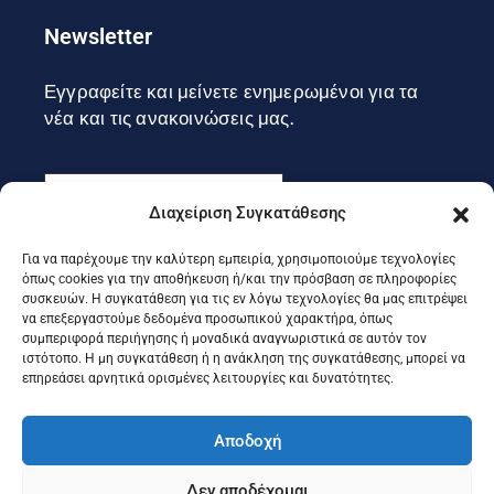
Newsletter
Εγγραφείτε και μείνετε ενημερωμένοι για τα
νέα και τις ανακοινώσεις μας.
Διαχείριση Συγκατάθεσης
Για να παρέχουμε την καλύτερη εμπειρία, χρησιμοποιούμε τεχνολογίες
Εγγραφή
όπως cookies για την αποθήκευση ή/και την πρόσβαση σε πληροφορίες
συσκευών. Η συγκατάθεση για τις εν λόγω τεχνολογίες θα μας επιτρέψει
να επεξεργαστούμε δεδομένα προσωπικού χαρακτήρα, όπως
συμπεριφορά περιήγησης ή μοναδικά αναγνωριστικά σε αυτόν τον
Ακολουθήστε μας στα social
ιστότοπο. Η μη συγκατάθεση ή η ανάκληση της συγκατάθεσης, μπορεί να
επηρεάσει αρνητικά ορισμένες λειτουργίες και δυνατότητες.
Αποδοχή
Δεν αποδέχομαι