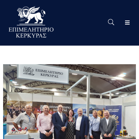
Το
Eπιμελητήριο
Δράσεις
Επιμελητηρίου
Νέα
Υπηρεσίες
Ειδική
Πληροφόρηση
Χρήσιμες
Συνδέσεις