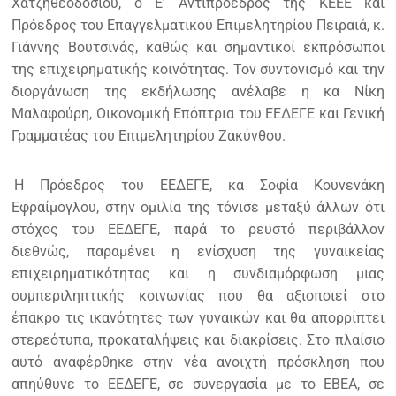
Χατζηθεοδοσίου, ο Ε’ Αντιπρόεδρος της ΚΕΕΕ και
Πρόεδρος του Επαγγελματικού Επιμελητηρίου Πειραιά, κ.
Γιάννης Βουτσινάς, καθώς και σημαντικοί εκπρόσωποι
της επιχειρηματικής κοινότητας. Τον συντονισμό και την
διοργάνωση της εκδήλωσης ανέλαβε η κα Νίκη
Μαλαφούρη, Οικονομική Επόπτρια του ΕΕΔΕΓΕ και Γενική
Γραμματέας του Επιμελητηρίου Ζακύνθου.
Η Πρόεδρος του ΕΕΔΕΓΕ, κα Σοφία Κουνενάκη
Εφραίμογλου, στην ομιλία της τόνισε μεταξύ άλλων ότι
στόχος του ΕΕΔΕΓΕ, παρά το ρευστό περιβάλλον
διεθνώς, παραμένει η ενίσχυση της γυναικείας
επιχειρηματικότητας και η συνδιαμόρφωση μιας
συμπεριληπτικής κοινωνίας που θα αξιοποιεί στο
έπακρο τις ικανότητες των γυναικών και θα απορρίπτει
στερεότυπα, προκαταλήψεις και διακρίσεις. Στο πλαίσιο
αυτό αναφέρθηκε στην νέα ανοιχτή πρόσκληση που
απηύθυνε το ΕΕΔΕΓΕ, σε συνεργασία με το ΕΒΕΑ, σε