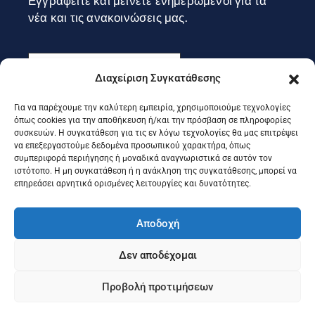
Εγγραφείτε και μείνετε ενημερωμένοι για τα
νέα και τις ανακοινώσεις μας.
Διαχείριση Συγκατάθεσης
Για να παρέχουμε την καλύτερη εμπειρία, χρησιμοποιούμε τεχνολογίες
Εγγραφή
όπως cookies για την αποθήκευση ή/και την πρόσβαση σε πληροφορίες
συσκευών. Η συγκατάθεση για τις εν λόγω τεχνολογίες θα μας επιτρέψει
να επεξεργαστούμε δεδομένα προσωπικού χαρακτήρα, όπως
συμπεριφορά περιήγησης ή μοναδικά αναγνωριστικά σε αυτόν τον
Ακολουθήστε μας στα social
ιστότοπο. Η μη συγκατάθεση ή η ανάκληση της συγκατάθεσης, μπορεί να
επηρεάσει αρνητικά ορισμένες λειτουργίες και δυνατότητες.
Αποδοχή
Δεν αποδέχομαι
Προβολή προτιμήσεων
©2025 Portal Επιμελητηρίου Κέρκυρας, Designed & Developed
by
Knowledge A.E.