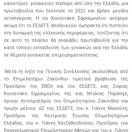
καινοτόμες γυναικείες startups από όλη την Ελλάδα, μία
πρωτοβουλία που ξεκίνησε το 2022 και βρήκε μεγάλη
ανταπόκριση. Η κα Κουνενάκη Εφραίμογλου ανέφερε
ακόμα ότι το ΕΕΔΕΓΕ αποδεικνύει έμπρακτα ότι πιστεύει
στη δυναμική της ελληνικής περιφέρειας, τονίζοντας ότι
σε αυτό το πλαίσιο θα αναλάβει πρωτοβουλία για την
κατά τόπους εκπαίδευση των γυναικών ανά την Ελλάδα,
σε θέματα γυναικείας επιχειρηματικότητας.
Μετά τη λήξη της Γενικής Συνέλευσης ακολούθησε από
το Επιμελητήριο Ζακύνθου τιμητική βράβευση της
Προέδρου του ΕΒΕΑ και του ΕΕΔΕΓΕ, κας Σοφίας
Κουνενάκη Εφραίμογλου, της κας Ντιάνας Παράσχη,
πρώην Αντιπροέδρου του Επιμελητηρίου Ζακύνθου και
πρώην μέλους ΔΣ του ΕΕΔΕΓΕ, του κ. Γιάννη Μασούτη,
Προέδρου της Κεντρικής Ένωσης Επιμελητηρίων
Ελλάδας, του κ. Γιάννη Χατζηθεοδοσίου, Προέδρου του
Επαγγελματικού Επιμελητηρίου Αθηνών και του κ. Γιάννη