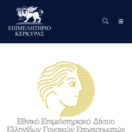
Το
Eπιμελητήριο
Δράσεις
Επιμελητηρίου
Νέα
Υπηρεσίες
Ειδική
Πληροφόρηση
Χρήσιμες
Συνδέσεις