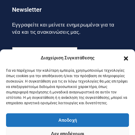
Newsletter
Εγγραφείτε και μείνετε ενημερωμένοι για τα
νέα και τις ανακοινώσεις μας.
Διαχείριση Συγκατάθεσης
Για να παρέχουμε την καλύτερη εμπειρία, χρησιμοποιούμε τεχνολογίες
Εγγραφή
όπως cookies για την αποθήκευση ή/και την πρόσβαση σε πληροφορίες
συσκευών. Η συγκατάθεση για τις εν λόγω τεχνολογίες θα μας επιτρέψει
να επεξεργαστούμε δεδομένα προσωπικού χαρακτήρα, όπως
συμπεριφορά περιήγησης ή μοναδικά αναγνωριστικά σε αυτόν τον
Ακολουθήστε μας στα social
ιστότοπο. Η μη συγκατάθεση ή η ανάκληση της συγκατάθεσης, μπορεί να
επηρεάσει αρνητικά ορισμένες λειτουργίες και δυνατότητες.
Αποδοχή
Δεν αποδέχομαι