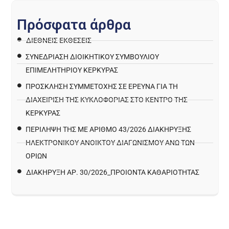
Π
ρ
ό
σ
φ
α
τ
α
ά
ρ
θ
ρ
α
ΔΙΕΘΝΕΙΣ ΕΚΘΕΣΕΙΣ
ΣΥΝΕΔΡΙΑΣΗ ΔΙΟΙΚΗΤΙΚΟΥ ΣΥΜΒΟΥΛΙΟΥ
ΕΠΙΜΕΛΗΤΗΡΙΟΥ ΚΕΡΚΥΡΑΣ
ΠΡΌΣΚΛΗΣΗ ΣΥΜΜΕΤΟΧΉΣ ΣΕ ΈΡΕΥΝΑ ΓΙΑ ΤΗ
ΔΙΑΧΕΊΡΙΣΗ ΤΗΣ ΚΥΚΛΟΦΟΡΊΑΣ ΣΤΟ ΚΈΝΤΡΟ ΤΗΣ
ΚΈΡΚΥΡΑΣ
ΠΕΡΙΛΗΨΗ ΤΗΣ ΜΕ ΑΡΙΘΜΟ 43/2026 ΔΙΑΚΗΡΥΞΗΣ
ΗΛΕΚΤΡΟΝΙΚΟΥ ΑΝΟΙΚΤΟΥ ΔΙΑΓΩΝΙΣΜΟΥ ΑΝΩ ΤΩΝ
ΟΡΙΩΝ
ΔΙΑΚΉΡΥΞΗ ΑΡ. 30/2026_ΠΡΟΙΌΝΤΑ ΚΑΘΑΡΙΌΤΗΤΑΣ