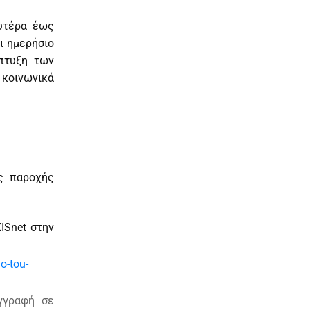
ευτέρα έως
ι ημερήσιο
πτυξη των
ι κοινωνικά
ής παροχής
ISnet στην
o-tou-
γγραφή σε