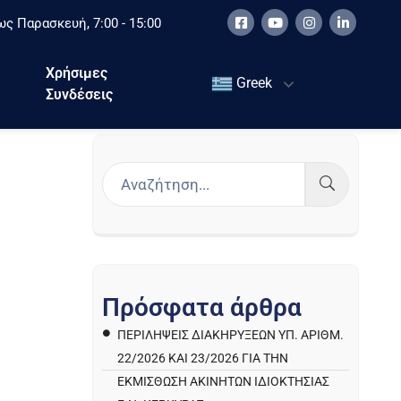
ς Παρασκευή, 7:00 - 15:00
Χρήσιμες
Greek
Συνδέσεις
Π
ρ
ό
σ
φ
α
τ
α
ά
ρ
θ
ρ
α
ΠΕΡΙΛΉΨΕΙΣ ΔΙΑΚΗΡΎΞΕΩΝ ΥΠ. ΑΡΙΘΜ.
22/2026 ΚΑΙ 23/2026 ΓΙΑ ΤΗΝ
ΕΚΜΊΣΘΩΣΗ ΑΚΙΝΉΤΩΝ ΙΔΙΟΚΤΗΣΊΑΣ