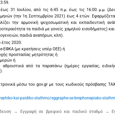
3:59.
ως 31 Ιουλίου, από τις 6:45 π.μ. έως τις 16:00 μ.μ. (Δ
 μηνών (την 1η Σεπτεμβρίου 2021) έως 4 ετών. Εφαρμόζετα
λίζει την αρμονική ψυχοσωματική και εκπαιδευτική ανά
προτεραιότητα τα παιδιά με γονείς χαμηλού εισοδήματος) κα
ογενειών, παιδιά αναπήρων, κλπ).
ο έτος 2020:
 e-ΕΦΚΑ (με κρατήσεις υπέρ ΟΕΕ) ή
οχής προστασίας μητρότητας ή
ημερών ή
 αθροιστικά από τα παραπάνω (ημέρες εργασίας, ειδικ
).
τρονικά μέσω του gov.gr με τους κωδικούς πρόσβασης TAX
rephiko-kai-paidiko-stathmo/eggraphe-se-brephonepiako-stathm
ευση → Εγγραφή σε βρεφικό και παιδικό σταθμό → Ε