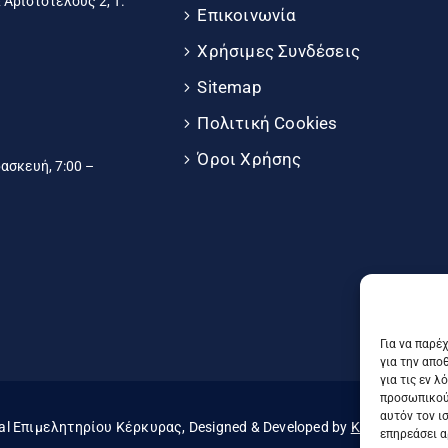
 Αριστοτέλους 2, Τ.
Επικοινωνία
Χρήσιμες Συνδέσεις
Sitemap
Πολιτική Cookies
Όροι Χρήσης
σκευή, 7:00 –
Για να παρέ
για την απο
για τις εν 
προσωπικού
αυτόν τον ι
al Επιμελητηρίου Κέρκυρας, Designed & Developed by
Knowledge A.E
επηρεάσει α