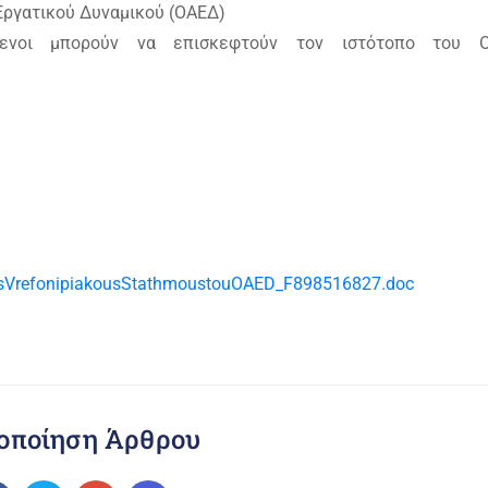
ργατικού Δυναμικού (ΟΑΕΔ)
μενοι μπορούν να επισκεφτούν τον ιστότοπο του Ο
tousVrefonipiakousStathmoustouOAED_F898516827.doc
οποίηση Άρθρου