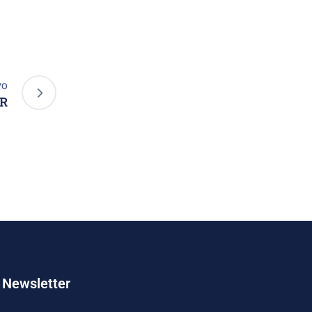
νο
R
Newsletter