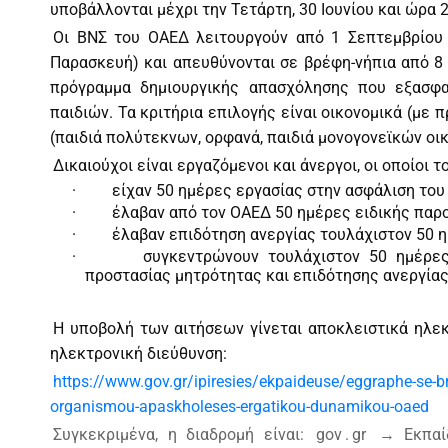
υποβάλλονται μέχρι την Τετάρτη, 30 Ιουνίου και ώρα 2
Οι ΒΝΣ του ΟΑΕΔ λειτουργούν από 1 Σεπτεμβρίου έ
Παρασκευή) και απευθύνονται σε βρέφη-νήπια από 8
πρόγραμμα δημιουργικής απασχόλησης που εξασφα
παιδιών. Τα κριτήρια επιλογής είναι οικονομικά (με 
(παιδιά πολύτεκνων, ορφανά, παιδιά μονογονεϊκών οικ
Δικαιούχοι είναι εργαζόμενοι και άνεργοι, οι οποίοι τ
·
είχαν 50 ημέρες εργασίας στην ασφάλιση του
·
έλαβαν από τον ΟΑΕΔ 50 ημέρες ειδικής παρ
·
έλαβαν επιδότηση ανεργίας τουλάχιστον 50 
·
συγκεντρώνουν τουλάχιστον 50 ημέρες
προστασίας μητρότητας και επιδότησης ανεργίας
Η υποβολή των αιτήσεων γίνεται αποκλειστικά ηλεκ
ηλεκτρονική διεύθυνση:
https://www.gov.gr/ipiresies/ekpaideuse/eggraphe-se-b
organismou-apaskholeses-ergatikou-dunamikou-oaed
Συγκεκριμένα, η διαδρομή είναι:
gov
.
gr
→ Εκπαίδ