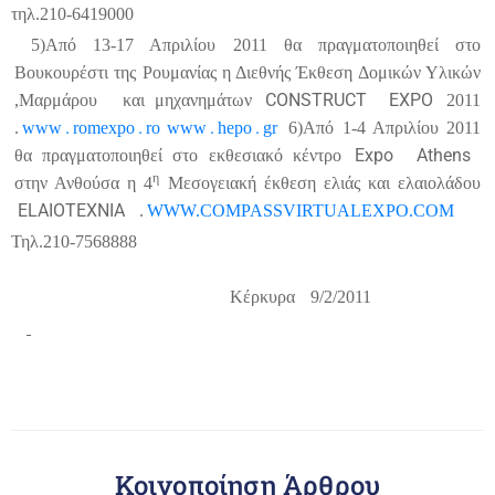
τηλ.210-6419000
5)Από 13-17 Απριλίου 2011 θα πραγματοποιηθεί στο
Βουκουρέστι της Ρουμανίας η Διεθνής Έκθεση Δομικών Υλικών
CONSTRUCT
EXPO
,Μαρμάρου
και μηχανημάτων
2011
.
.
.
.
.
www
romexpo
ro
www
hepo
gr
6)Από 1-4 Απριλίου 2011
Expo
Athens
θα πραγματοποιηθεί στο εκθεσιακό κέντρο
η
στην Ανθούσα η 4
Μεσογειακή έκθεση ελιάς και ελαιολάδου
ELAIOTEXNIA
.
WWW.COMPASSVIRTUALEXPO.COM
Τηλ.210-7568888
Κέρκυρα
9/2/2011
Κοινοποίηση Άρθρου