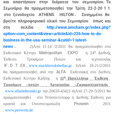
και απαντήσουν στην διάρκεια του σεμιναρίου.
Το
Σεμινάριο θα πραγματοποιηθεί την Τρίτη 22-2-20
1
1
στο ξενοδοχείο
ATHENS
HILTON
.
Συνημμένο θα
βρείτε πληροφοριακό υλικό του Σεμιναρίου
όπως και
στη σελίδα
http://www.amcham.gr/index.php?
option=com_content&view=article&id=226:how-to-do-
business-in-the-usa-seminar-&catid=1:latest-
news
.
2)Από 11-14 /2/2011 θα πραγματοποιηθεί στο
η
Metropolitan
EXPO
Εκθεσιακό Κέντρο
η 24
Διεθνής
Έκθεση Τροφίμων Ποτών και τεχνολογίας
IF
D
T
EX
.
.
.
..
www.mackbrookshellas.gr
3)Από
18-21/2/2011
ALFA
θα πραγματοποιηθεί από την
Εκθεσιακή στο Διεθνές
η
Εκθεσιακό Κεντρο Κρήτης
η
1
1
Πανελλήνια
Έκθεση
Τροφίμων –ποτών
Αρτοποιϊας –Ζαχαροπλαστικής
www.alfaekthesiaki.gr
τηλ.26610-43421
4)Από 27-29 /3/2011 θα
πραγματοποιηθεί
στο Ντύσσελντορφ η Διεθνής Έκθεση για
Prowein
κρασιά και Οινοπνευματώδη
2011
.
www.prowein.de