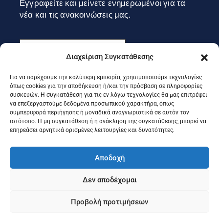
Εγγραφείτε και μείνετε ενημερωμένοι για τα
νέα και τις ανακοινώσεις μας.
Διαχείριση Συγκατάθεσης
Για να παρέχουμε την καλύτερη εμπειρία, χρησιμοποιούμε τεχνολογίες
Εγγραφή
όπως cookies για την αποθήκευση ή/και την πρόσβαση σε πληροφορίες
συσκευών. Η συγκατάθεση για τις εν λόγω τεχνολογίες θα μας επιτρέψει
να επεξεργαστούμε δεδομένα προσωπικού χαρακτήρα, όπως
συμπεριφορά περιήγησης ή μοναδικά αναγνωριστικά σε αυτόν τον
Ακολουθήστε μας στα social
ιστότοπο. Η μη συγκατάθεση ή η ανάκληση της συγκατάθεσης, μπορεί να
επηρεάσει αρνητικά ορισμένες λειτουργίες και δυνατότητες.
Αποδοχή
Δεν αποδέχομαι
Προβολή προτιμήσεων
©2025 Portal Επιμελητηρίου Κέρκυρας, Designed & Developed
by
Knowledge A.E.