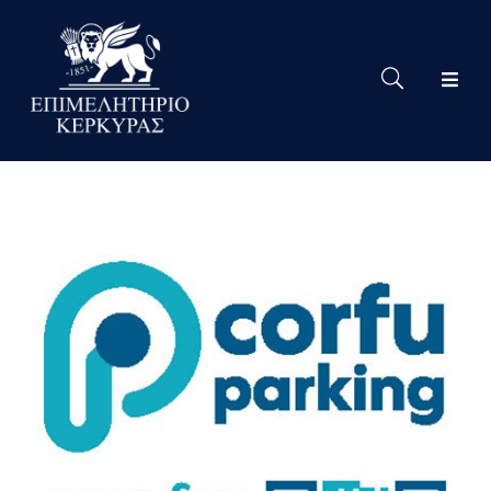
Το
Eπιμελητήριο
Δράσεις
Επιμελητηρίου
Νέα
Υπηρεσίες
Ειδική
Πληροφόρηση
Χρήσιμες
Συνδέσεις