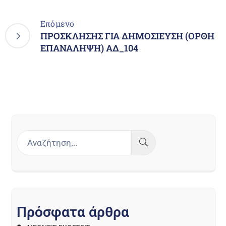
Επόμενο
ΠΡΟΣΚΛΗΣΗΣ ΓΙΑ ΔΗΜΟΣΙΕΥΣΗ (OΡΘΗ
ΕΠΑΝΑΛΗΨΗ) ΑΔ_104
Π
ρ
ό
σ
φ
α
τ
α
ά
ρ
θ
ρ
α