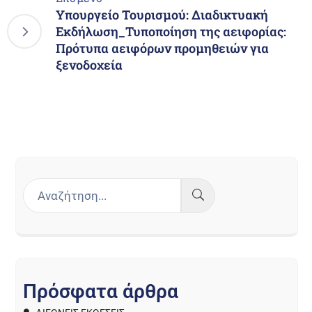
Υπουργείο Τουρισμού: Διαδικτυακή
Εκδήλωση_Τυποποίηση της αειφορίας:
Πρότυπα αειφόρων προμηθειών για
ξενοδοχεία
Π
ρ
ό
σ
φ
α
τ
α
ά
ρ
θ
ρ
α