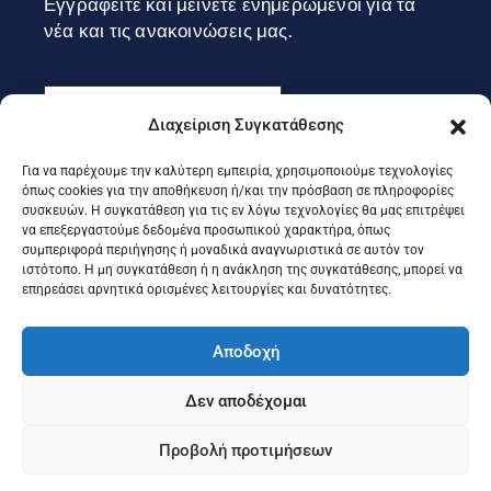
Εγγραφείτε και μείνετε ενημερωμένοι για τα
νέα και τις ανακοινώσεις μας.
Διαχείριση Συγκατάθεσης
Για να παρέχουμε την καλύτερη εμπειρία, χρησιμοποιούμε τεχνολογίες
Εγγραφή
όπως cookies για την αποθήκευση ή/και την πρόσβαση σε πληροφορίες
συσκευών. Η συγκατάθεση για τις εν λόγω τεχνολογίες θα μας επιτρέψει
να επεξεργαστούμε δεδομένα προσωπικού χαρακτήρα, όπως
συμπεριφορά περιήγησης ή μοναδικά αναγνωριστικά σε αυτόν τον
Ακολουθήστε μας στα social
ιστότοπο. Η μη συγκατάθεση ή η ανάκληση της συγκατάθεσης, μπορεί να
επηρεάσει αρνητικά ορισμένες λειτουργίες και δυνατότητες.
Αποδοχή
Δεν αποδέχομαι
Προβολή προτιμήσεων
©2025 Portal Επιμελητηρίου Κέρκυρας, Designed & Developed
by
Knowledge A.E.