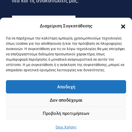
νέα και τις ανακοινώσεις μας.
Διαχείριση Συγκατάθεσης
Για να παρέχουμε την καλύτερη εμπειρία, χρησιμοποιούμε τεχνολογίες
Εγγραφή
όπως cookies για την αποθήκευση ή/και την πρόσβαση σε πληροφορίες
συσκευών. Η συγκατάθεση για τις εν λόγω τεχνολογίες θα μας επιτρέψει
να επεξεργαστούμε δεδομένα προσωπικού χαρακτήρα, όπως
συμπεριφορά περιήγησης ή μοναδικά αναγνωριστικά σε αυτόν τον
Ακολουθήστε μας στα social
ιστότοπο. Η μη συγκατάθεση ή η ανάκληση της συγκατάθεσης, μπορεί να
επηρεάσει αρνητικά ορισμένες λειτουργίες και δυνατότητες.
Αποδοχή
Δεν αποδέχομαι
Προβολή προτιμήσεων
©2025 Portal Επιμελητηρίου Κέρκυρας, Designed & Developed
by
Knowledge A.E.
Όροι Χρήσης