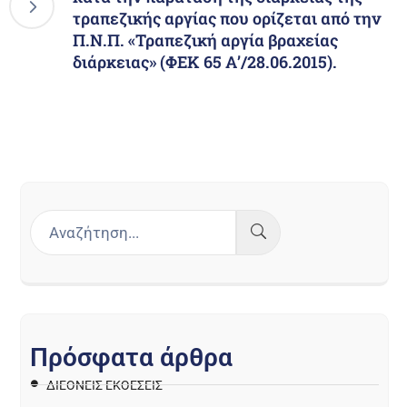
τραπεζικής αργίας που ορίζεται από την
Π.Ν.Π. «Τραπεζική αργία βραχείας
διάρκειας» (ΦΕΚ 65 Α’/28.06.2015).
Π
ρ
ό
σ
φ
α
τ
α
ά
ρ
θ
ρ
α
ΔΙΕΘΝΕΙΣ ΕΚΘΕΣΕΙΣ