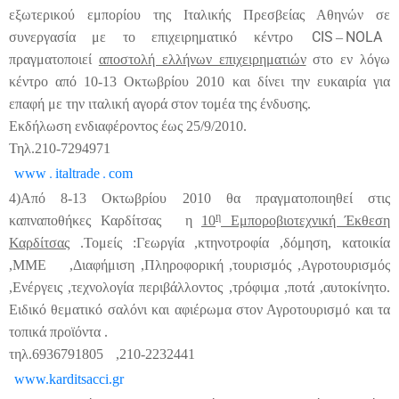
εξωτερικού εμπορίου της Ιταλικής Πρεσβείας Αθηνών σε
CIS
NOLA
συνεργασία με το επιχειρηματικό κέντρο
–
πραγματοποιεί
αποστολή ελλήνων επιχειρηματιών
στο εν λόγω
κέντρο από 10-13 Οκτωβρίου 2010 και δίνει την ευκαιρία για
επαφή με την ιταλική αγορά στον τομέα της ένδυσης.
Εκδήλωση ενδιαφέροντος έως 25/9/2010.
Τηλ.210-7294971
.
.
www
italtrade
com
4)Από 8-13 Οκτωβρίου 2010 θα πραγματοποιηθεί στις
η
καπναποθήκες Καρδίτσας
η
1
0
Εμποροβιοτεχνική Έκθεση
Καρδίτσας
.Τομείς :Γεωργία ,κτηνοτροφία ,δόμηση, κατοικία
,ΜΜΕ
,Διαφήμιση ,Πληροφορική ,τουρισμός ,Αγροτουρισμός
,Ενέργεις ,τεχνολογία περιβάλλοντος ,τρόφιμα ,ποτά ,αυτοκίνητο.
Ειδικό θεματικό σαλόνι και αφιέρωμα στον Αγροτουρισμό και τα
τοπικά προϊόντα .
τηλ.6936791805
,210-2232441
www.karditsacci.gr