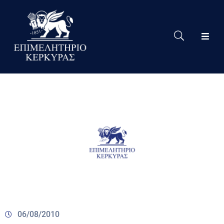
Το
Eπιμελητήριο
Δράσεις
Επιμελητηρίου
Νέα
Υπηρεσίες
Ειδική
Πληροφόρηση
Χρήσιμες
Συνδέσεις
06/08/2010