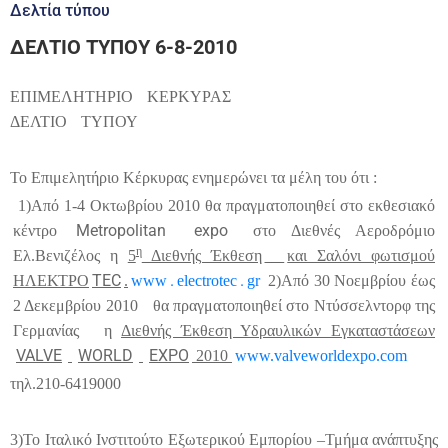
Δελτία τύπου
ΔΕΛΤΙΟ ΤΥΠΟΥ 6-8-2010
ΕΠΙΜΕΛΗΤΗΡΙΟ
ΚΕΡΚΥΡΑΣ
ΔΕΛΤΙΟ
ΤΥΠΟΥ
Το Επιμελητήριο Κέρκυρας ενημερώνει τα μέλη του ότι :
1)Από 1-4 Οκτωβρίου 2010 θα πραγματοποιηθεί στο εκθεσιακό
Metropolitan
expo
κέντρο
στο Διεθνές Αεροδρόμιο
η
Ελ.Βενιζέλος η
5
Διεθνής Έκθεση
και Σαλόνι φωτισμού
TEC
.
.
ΗΛΕΚΤΡΟ
.
www
electrotec
gr
2)Από 30 Νοεμβρίου έως
2 Δεκεμβρίου 2010
θα πραγματοποιηθεί στο Ντύσσελντορφ της
Γερμανίας
η
Διεθνής Έκθεση Υδραυλικών Εγκαταστάσεων
VALVE
WORLD
EXPO
20
1
0
www.valveworldexpo.com
τηλ.210-6419000
3)Το Ιταλικό Ινστιτούτο Εξωτερικού Εμπορίου –Τμήμα ανάπτυξης