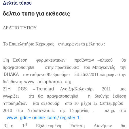
Δελτία τύπου
δελτιο τυπο για εκθεσεις
ΔΕΛΤΙΟ ΤΥΠΟΥ
Το Επιμελητήριο Κέρκυρας
ενημερώνει τα μέλη του :
1]η Έκθεση
φαρμακευτικών
προϊόντων –υλικού
θα
πραγματοποιηθεί
στην πρωτεύουσα
του Μπαγκαντές
την
DHAKA
τον επόμενο Φεβρουάριο
24-26/2/2011.πληροφ . στην
www
asiapharma
org
διέυθυνση
.
.
.
H
DGS
Trendlad
2]
–
Ανοιξη-Καλοκαίρι
2011
μας
γνωρίζει
ότι θα πραγματοποιηθεί
η διεθνής έκθεση
Υποδημάτων
και αξεσουάρ
από 10 μέχρι 12 Σεπτεμβρίου
2010 στο Ντύσσενλτορφ της Γερμανίας .
πληρ. στο
www
.
gds
–
online
.
com
/
register
1
.
Η
3] η
1
Εξιδικευμένη
Έκθεση
Ακινήτων
θα