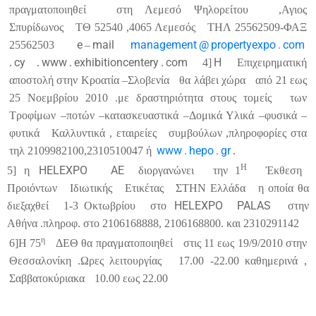
πραγματοποιηθεί
στη Λεμεσό Ψηλορείτου
,Αγιος
Σπυρίδωνος
ΤΘ 52540 ,4065 Λεμεσός
ΤΗΛ 25562509-ΦΑΞ
e
mail
management
@
propertyexpo
.
com
25562503
–
cy
www
exhibitioncentery
com
H
.
.
.
.
4]
Επιχειρηματική
αποστολή στην Κροατία –Σλοβενία
θα λάβει χώρα
από 21 εως
25 Νοεμβρίου 2010 .με δραστηριότητα στους τομείς
των
Τροφίμων –ποτών –κατασκευαστικά –Δομικά Υλικά –φυσικά –
φυτικά
Καλλυντικά , εταιρείες
συμβούλων ,πληροφορίες στα
www
.
hepo
.
gr
τηλ 2109982100,2310510047 ή
.
Η
HELEXPO
AE
5] η
διοργανώνει
την 1
Έκθεση
Προιόντων
Ιδιωτικής
Ετικέτας
ΣΤΗΝ Ελλάδα
η οποία θα
HELEXPO
PALAS
διεξαχθεί
1-3 Οκτωβρίου
στο
στην
Αθήνα .πληροφ. στο 2106168888, 2106168800. και 2310291142
η
6]Η 75
ΔΕΘ θα πραγματοποιηθεί
στις 11 εως 19/9/2010 στην
Θεσσαλονίκη .Ωρες λειτουργίας
17.00 -22.00 καθημερινά ,
Σαββατοκύριακα
10.00 εως 22.00