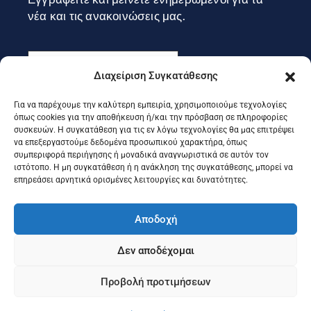
νέα και τις ανακοινώσεις μας.
Διαχείριση Συγκατάθεσης
Για να παρέχουμε την καλύτερη εμπειρία, χρησιμοποιούμε τεχνολογίες
Εγγραφή
όπως cookies για την αποθήκευση ή/και την πρόσβαση σε πληροφορίες
συσκευών. Η συγκατάθεση για τις εν λόγω τεχνολογίες θα μας επιτρέψει
να επεξεργαστούμε δεδομένα προσωπικού χαρακτήρα, όπως
συμπεριφορά περιήγησης ή μοναδικά αναγνωριστικά σε αυτόν τον
Ακολουθήστε μας στα social
ιστότοπο. Η μη συγκατάθεση ή η ανάκληση της συγκατάθεσης, μπορεί να
επηρεάσει αρνητικά ορισμένες λειτουργίες και δυνατότητες.
Αποδοχή
Δεν αποδέχομαι
Προβολή προτιμήσεων
©2025 Portal Επιμελητηρίου Κέρκυρας, Designed & Developed
by
Knowledge A.E.