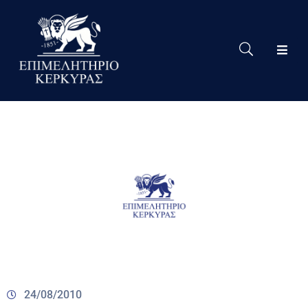
Το
Eπιμελητήριο
Δράσεις
Επιμελητηρίου
Νέα
Υπηρεσίες
Ειδική
Πληροφόρηση
Χρήσιμες
Συνδέσεις
24/08/2010