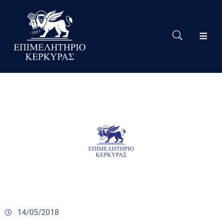
Το
Eπιμελητήριο
Δράσεις
Επιμελητηρίου
Νέα
Υπηρεσίες
Ειδική
Πληροφόρηση
Χρήσιμες
Συνδέσεις
14/05/2018