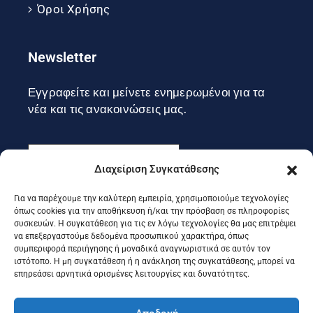
Όροι Χρήσης
Newsletter
Εγγραφείτε και μείνετε ενημερωμένοι για τα
νέα και τις ανακοινώσεις μας.
Διαχείριση Συγκατάθεσης
Για να παρέχουμε την καλύτερη εμπειρία, χρησιμοποιούμε τεχνολογίες
Εγγραφή
όπως cookies για την αποθήκευση ή/και την πρόσβαση σε πληροφορίες
συσκευών. Η συγκατάθεση για τις εν λόγω τεχνολογίες θα μας επιτρέψει
να επεξεργαστούμε δεδομένα προσωπικού χαρακτήρα, όπως
συμπεριφορά περιήγησης ή μοναδικά αναγνωριστικά σε αυτόν τον
Ακολουθήστε μας στα social
ιστότοπο. Η μη συγκατάθεση ή η ανάκληση της συγκατάθεσης, μπορεί να
επηρεάσει αρνητικά ορισμένες λειτουργίες και δυνατότητες.