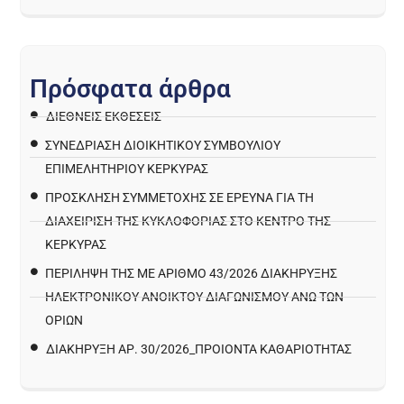
Π
ρ
ό
σ
φ
α
τ
α
ά
ρ
θ
ρ
α
ΔΙΕΘΝΕΙΣ ΕΚΘΕΣΕΙΣ
ΣΥΝΕΔΡΙΑΣΗ ΔΙΟΙΚΗΤΙΚΟΥ ΣΥΜΒΟΥΛΙΟΥ
ΕΠΙΜΕΛΗΤΗΡΙΟΥ ΚΕΡΚΥΡΑΣ
ΠΡΌΣΚΛΗΣΗ ΣΥΜΜΕΤΟΧΉΣ ΣΕ ΈΡΕΥΝΑ ΓΙΑ ΤΗ
ΔΙΑΧΕΊΡΙΣΗ ΤΗΣ ΚΥΚΛΟΦΟΡΊΑΣ ΣΤΟ ΚΈΝΤΡΟ ΤΗΣ
ΚΈΡΚΥΡΑΣ
ΠΕΡΙΛΗΨΗ ΤΗΣ ΜΕ ΑΡΙΘΜΟ 43/2026 ΔΙΑΚΗΡΥΞΗΣ
ΗΛΕΚΤΡΟΝΙΚΟΥ ΑΝΟΙΚΤΟΥ ΔΙΑΓΩΝΙΣΜΟΥ ΑΝΩ ΤΩΝ
ΟΡΙΩΝ
ΔΙΑΚΉΡΥΞΗ ΑΡ. 30/2026_ΠΡΟΙΌΝΤΑ ΚΑΘΑΡΙΌΤΗΤΑΣ