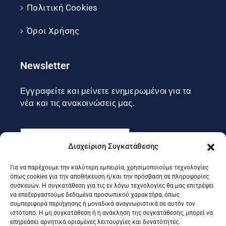
Πολιτική Cookies
Όροι Χρήσης
Newsletter
Εγγραφείτε και μείνετε ενημερωμένοι για τα
νέα και τις ανακοινώσεις μας.
Διαχείριση Συγκατάθεσης
Για να παρέχουμε την καλύτερη εμπειρία, χρησιμοποιούμε τεχνολογίες
Εγγραφή
όπως cookies για την αποθήκευση ή/και την πρόσβαση σε πληροφορίες
συσκευών. Η συγκατάθεση για τις εν λόγω τεχνολογίες θα μας επιτρέψει
να επεξεργαστούμε δεδομένα προσωπικού χαρακτήρα, όπως
συμπεριφορά περιήγησης ή μοναδικά αναγνωριστικά σε αυτόν τον
Ακολουθήστε μας στα social
ιστότοπο. Η μη συγκατάθεση ή η ανάκληση της συγκατάθεσης, μπορεί να
επηρεάσει αρνητικά ορισμένες λειτουργίες και δυνατότητες.