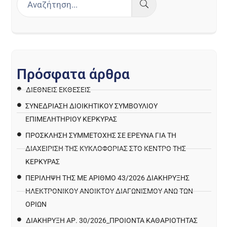
Π
ρ
ό
σ
φ
α
τ
α
ά
ρ
θ
ρ
α
ΔΙΕΘΝΕΙΣ ΕΚΘΕΣΕΙΣ
ΣΥΝΕΔΡΙΑΣΗ ΔΙΟΙΚΗΤΙΚΟΥ ΣΥΜΒΟΥΛΙΟΥ
ΕΠΙΜΕΛΗΤΗΡΙΟΥ ΚΕΡΚΥΡΑΣ
ΠΡΌΣΚΛΗΣΗ ΣΥΜΜΕΤΟΧΉΣ ΣΕ ΈΡΕΥΝΑ ΓΙΑ ΤΗ
ΔΙΑΧΕΊΡΙΣΗ ΤΗΣ ΚΥΚΛΟΦΟΡΊΑΣ ΣΤΟ ΚΈΝΤΡΟ ΤΗΣ
ΚΈΡΚΥΡΑΣ
ΠΕΡΙΛΗΨΗ ΤΗΣ ΜΕ ΑΡΙΘΜΟ 43/2026 ΔΙΑΚΗΡΥΞΗΣ
ΗΛΕΚΤΡΟΝΙΚΟΥ ΑΝΟΙΚΤΟΥ ΔΙΑΓΩΝΙΣΜΟΥ ΑΝΩ ΤΩΝ
ΟΡΙΩΝ
ΔΙΑΚΉΡΥΞΗ ΑΡ. 30/2026_ΠΡΟΙΌΝΤΑ ΚΑΘΑΡΙΌΤΗΤΑΣ