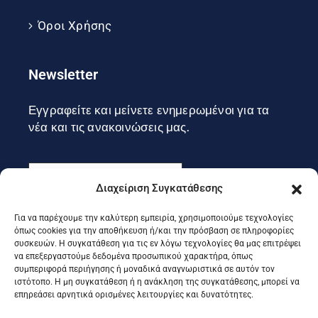
Όροι Χρήσης
Newsletter
Εγγραφείτε και μείνετε ενημερωμένοι για τα
νέα και τις ανακοινώσεις μας.
Διαχείριση Συγκατάθεσης
Για να παρέχουμε την καλύτερη εμπειρία, χρησιμοποιούμε τεχνολογίες
Εγγραφή
όπως cookies για την αποθήκευση ή/και την πρόσβαση σε πληροφορίες
συσκευών. Η συγκατάθεση για τις εν λόγω τεχνολογίες θα μας επιτρέψει
να επεξεργαστούμε δεδομένα προσωπικού χαρακτήρα, όπως
συμπεριφορά περιήγησης ή μοναδικά αναγνωριστικά σε αυτόν τον
Ακολουθήστε μας στα social
ιστότοπο. Η μη συγκατάθεση ή η ανάκληση της συγκατάθεσης, μπορεί να
επηρεάσει αρνητικά ορισμένες λειτουργίες και δυνατότητες.