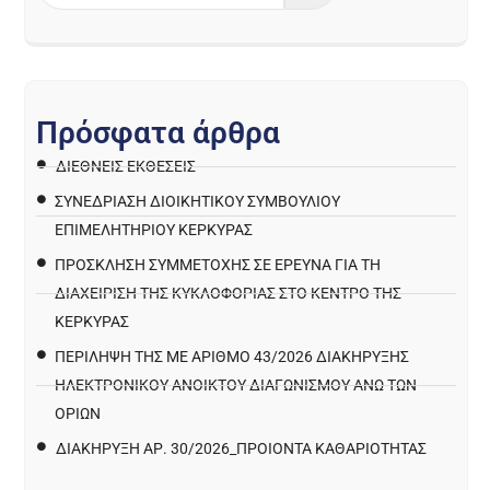
Π
ρ
ό
σ
φ
α
τ
α
ά
ρ
θ
ρ
α
ΔΙΕΘΝΕΙΣ ΕΚΘΕΣΕΙΣ
ΣΥΝΕΔΡΙΑΣΗ ΔΙΟΙΚΗΤΙΚΟΥ ΣΥΜΒΟΥΛΙΟΥ
ΕΠΙΜΕΛΗΤΗΡΙΟΥ ΚΕΡΚΥΡΑΣ
ΠΡΌΣΚΛΗΣΗ ΣΥΜΜΕΤΟΧΉΣ ΣΕ ΈΡΕΥΝΑ ΓΙΑ ΤΗ
ΔΙΑΧΕΊΡΙΣΗ ΤΗΣ ΚΥΚΛΟΦΟΡΊΑΣ ΣΤΟ ΚΈΝΤΡΟ ΤΗΣ
ΚΈΡΚΥΡΑΣ
ΠΕΡΙΛΗΨΗ ΤΗΣ ΜΕ ΑΡΙΘΜΟ 43/2026 ΔΙΑΚΗΡΥΞΗΣ
ΗΛΕΚΤΡΟΝΙΚΟΥ ΑΝΟΙΚΤΟΥ ΔΙΑΓΩΝΙΣΜΟΥ ΑΝΩ ΤΩΝ
ΟΡΙΩΝ
ΔΙΑΚΉΡΥΞΗ ΑΡ. 30/2026_ΠΡΟΙΌΝΤΑ ΚΑΘΑΡΙΌΤΗΤΑΣ