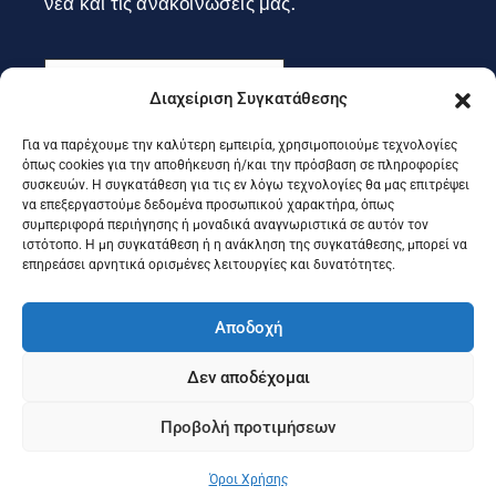
νέα και τις ανακοινώσεις μας.
Διαχείριση Συγκατάθεσης
Για να παρέχουμε την καλύτερη εμπειρία, χρησιμοποιούμε τεχνολογίες
Εγγραφή
όπως cookies για την αποθήκευση ή/και την πρόσβαση σε πληροφορίες
συσκευών. Η συγκατάθεση για τις εν λόγω τεχνολογίες θα μας επιτρέψει
να επεξεργαστούμε δεδομένα προσωπικού χαρακτήρα, όπως
συμπεριφορά περιήγησης ή μοναδικά αναγνωριστικά σε αυτόν τον
Ακολουθήστε μας στα social
ιστότοπο. Η μη συγκατάθεση ή η ανάκληση της συγκατάθεσης, μπορεί να
επηρεάσει αρνητικά ορισμένες λειτουργίες και δυνατότητες.
Αποδοχή
Δεν αποδέχομαι
Προβολή προτιμήσεων
©2025 Portal Επιμελητηρίου Κέρκυρας, Designed & Developed
by
Knowledge A.E.
Όροι Χρήσης