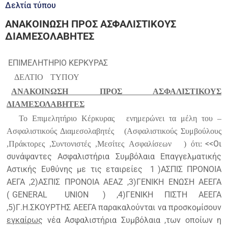
Δελτία τύπου
ΑΝΑΚΟΙΝΩΣΗ ΠΡΟΣ ΑΣΦΑΛΙΣΤΙΚΟΥΣ
ΔΙΑΜΕΣΟΛΑΒΗΤΕΣ
ΕΠΙΜΕΛΗΤΗΡΙΟ ΚΕΡΚΥΡΑΣ
ΔΕΛΤΙΟ
ΤΥΠΟΥ
ΑΝΑΚΟΙΝΩΣΗ ΠΡΟΣ ΑΣΦΑΛΙΣΤΙΚΟΥΣ
ΔΙΑΜΕΣΟΛΑΒΗΤΕΣ
Το Επιμελητήριο Κέρκυρας
ενημερώνει τα μέλη του –
Ασφαλιστικούς Διαμεσολαβητές
(Ασφαλιστικούς Συμβούλους
<<Οι
,Πράκτορες ,Συντονιστές ,Μεσίτες Ασφαλίσεων
) ότι:
συνάψαντες Ασφαλιστήρια Συμβόλαια Επαγγελματικής
Αστικής Ευθύνης με τις εταιρείες
1
)ΑΣΠΙΣ ΠΡΟΝΟΙΑ
ΑΕΓΑ ,2)ΑΣΠΙΣ ΠΡΟΝΟΙΑ ΑΕΑΖ ,3)ΓΕΝΙΚΗ ΕΝΩΣΗ ΑΕΕΓΑ
(
GENERAL
UNION
) ,4)ΓΕΝΙΚΗ ΠΙΣΤΗ ΑΕΕΓΑ
,5)Γ.Η.ΣΚΟΥΡΤΗΣ ΑΕΕΓΑ παρακαλούνται να προσκομίσουν
εγκαίρως
νέα Ασφαλιστήρια Συμβόλαια ,των οποίων η