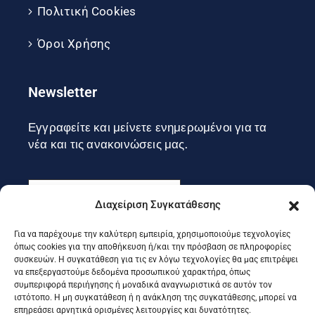
Πολιτική Cookies
Όροι Χρήσης
Newsletter
Εγγραφείτε και μείνετε ενημερωμένοι για τα
νέα και τις ανακοινώσεις μας.
Διαχείριση Συγκατάθεσης
Για να παρέχουμε την καλύτερη εμπειρία, χρησιμοποιούμε τεχνολογίες
Εγγραφή
όπως cookies για την αποθήκευση ή/και την πρόσβαση σε πληροφορίες
συσκευών. Η συγκατάθεση για τις εν λόγω τεχνολογίες θα μας επιτρέψει
να επεξεργαστούμε δεδομένα προσωπικού χαρακτήρα, όπως
συμπεριφορά περιήγησης ή μοναδικά αναγνωριστικά σε αυτόν τον
Ακολουθήστε μας στα social
ιστότοπο. Η μη συγκατάθεση ή η ανάκληση της συγκατάθεσης, μπορεί να
επηρεάσει αρνητικά ορισμένες λειτουργίες και δυνατότητες.