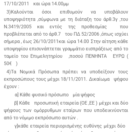
17/10/2011
και ώρα 14.00μμ
3)Καλούνται όσοι επιθυμούν να υποβάλουν
υποψηφιότητα ,σύμφωνα με τη διάταξη του άρθ.3γ ,του
Ν.3419/2005 και εντός της προθεσμίας
που
προβλέπεται από το άρθ.7
του ΠΔ 52/2006 ,όπως ισχύει
σήμερα , έως 26/10/2011και ώρα 14.00
Στην αίτηση κάθε
υποψηφίου επισυνάπτεται γραμμάτιο εισπράξεως από το
ταμείο του Επιμελητηρίου
,ποσού ΠΕΝΗΝΤΑ
ΕΥΡΩ (
50€
)
4)Τα Νομικά Πρόσωπα πρέπει να υποδείξουν τους
εκπροσώπους τους μέχρι 18/11/2011.
Δικαίωμα
ψήφου
έχουν :
α] Κάθε φυσικό πρόσωπο
μία ψήφος
β] Κάθε
προσωπική εταιρεία (ΟΕ ,ΕΕ ) μέχρι και δύο
ψήφους των ομόρρυθμων εταίρων που υποδεικνύονται
από το νόμιμο εκπρόσωπο αυτών .
γ]κάθε εταιρεία περιορισμένης ευθύνης μέχρι δύο