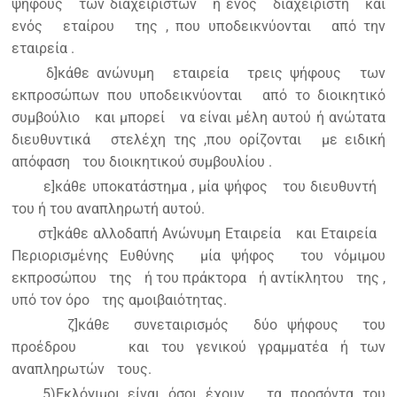
ψήφους
των διαχειριστών
ή ενός
διαχειριστή
και
ενός
εταίρου
της , που υποδεικνύονται
από την
εταιρεία .
δ]κάθε ανώνυμη
εταιρεία
τρεις ψήφους
των
εκπροσώπων που υποδεικνύονται
από το διοικητικό
συμβούλιο
και μπορεί
να είναι μέλη αυτού ή ανώτατα
διευθυντικά
στελέχη της ,που ορίζονται
με ειδική
απόφαση
του διοικητικού συμβουλίου .
ε]κάθε υποκατάστημα , μία ψήφος
του διευθυντή
του ή του αναπληρωτή αυτού.
στ]κάθε αλλοδαπή Ανώνυμη Εταιρεία
και Εταιρεία
Περιορισμένης Ευθύνης
μία ψήφος
του νόμιμου
εκπροσώπου
της
ή του πράκτορα
ή αντίκλητου
της ,
υπό τον όρο
της αμοιβαιότητας.
ζ]κάθε
συνεταιρισμός
δύο ψήφους
του
προέδρου
και του γενικού γραμματέα ή των
αναπληρωτών
τους.
5)Εκλόγιμοι είναι όσοι έχουν
τα προσόντα του