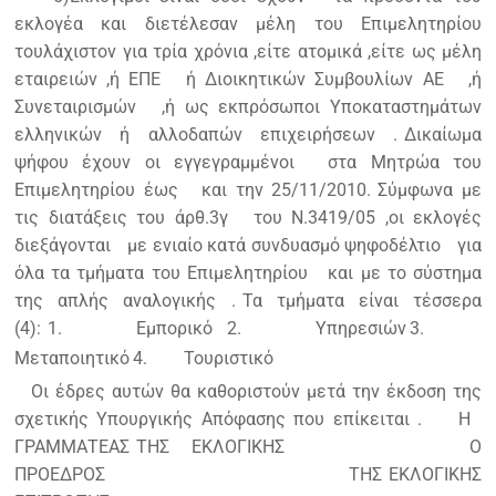
εκλογέα και διετέλεσαν μέλη του Επιμελητηρίου
τουλάχιστον για τρία χρόνια ,είτε ατομικά ,είτε ως μέλη
εταιρειών ,ή ΕΠΕ
ή Διοικητικών Συμβουλίων ΑΕ
,ή
Συνεταιρισμών
,ή ως εκπρόσωποι Υποκαταστημάτων
ελληνικών ή αλλοδαπών επιχειρήσεων .
Δικαίωμα
ψήφου έχουν οι εγγεγραμμένοι
στα Μητρώα του
Επιμελητηρίου έως
και την 25/11/2010.
Σύμφωνα με
τις διατάξεις του άρθ.3γ
του Ν.3419/05 ,οι εκλογές
διεξάγονται
με ενιαίο κατά συνδυασμό ψηφοδέλτιο
για
όλα τα τμήματα του Επιμελητηρίου
και με το σύστημα
της απλής αναλογικής .
Τα τμήματα είναι τέσσερα
(4):
1.
Εμπορικό
2.
Υπηρεσιών
3.
Μεταποιητικό
4.
Τουριστικό
Οι έδρες αυτών θα καθοριστούν μετά την έκδοση της
σχετικής Υπουργικής Απόφασης που επίκειται .
Η
ΓΡΑΜΜΑΤΕΑΣ ΤΗΣ
ΕΚΛΟΓΙΚΗΣ
Ο
ΠΡΟΕΔΡΟΣ ΤΗΣ
ΕΚΛΟΓΙΚΗΣ