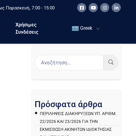
ς Παρασκευή, 7:00 - 15:00
Χρήσιμες
Greek
Συνδέσεις
Π
ρ
ό
σ
φ
α
τ
α
ά
ρ
θ
ρ
α
ΠΕΡΙΛΉΨΕΙΣ ΔΙΑΚΗΡΎΞΕΩΝ ΥΠ. ΑΡΙΘΜ.
22/2026 ΚΑΙ 23/2026 ΓΙΑ ΤΗΝ
ΕΚΜΊΣΘΩΣΗ ΑΚΙΝΉΤΩΝ ΙΔΙΟΚΤΗΣΊΑΣ