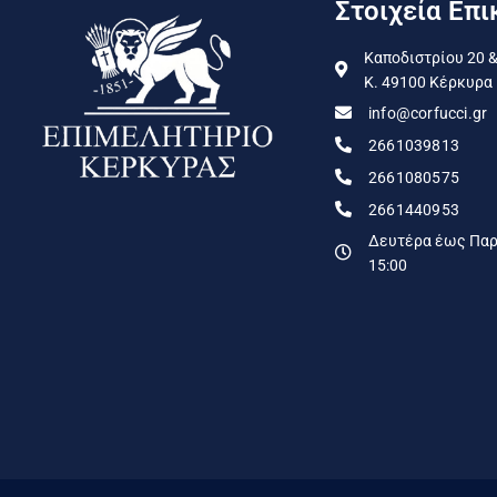
Στοιχεία Επι
Καποδιστρίου 20 &
Κ. 49100 Κέρκυρα
info@corfucci.gr
2661039813
2661080575
2661440953
Δευτέρα έως Παρα
15:00