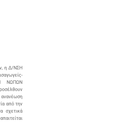
ν, η Δ/ΝΣΗ
σαγωγείς-
ΩΝ ΝΩΠΩΝ
προσέλθουν
Η ανανέωση
τία από την
α σχετικά
απαιτείται