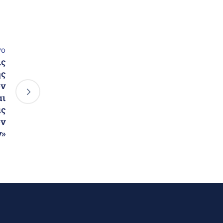
νο
ις
ης
ων
αι
ας
ών
ν»