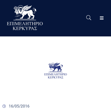
Το
Eπιμελητήριο
Δράσεις
Επιμελητηρίου
Νέα
Υπηρεσίες
Ειδική
Πληροφόρηση
Χρήσιμες
Συνδέσεις
16/05/2016